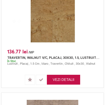
136.77 lei
/MP
TRAVERTIN, WALNUT V/C, PLACAJ, 30X30, 1.5, LUSTRUIT + CHITUIT
În Stoc
Lustruit
,
Placaj
,
1.5 Cm
,
Maro
,
Travertin
,
Chituit
,
30x30
,
Walnut
VEZI DETALII