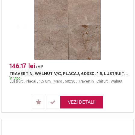
146.17 lei
/MP
TRAVERTIN, WALNUT V/C, PLACAJ, 60X30, 1.5, LUSTRUIT + CHITUIT
În Stoc
Lustruit
,
Placaj
,
1.5 Cm
,
Maro
,
60x30
,
Travertin
,
Chituit
,
Walnut
VEZI DETALII