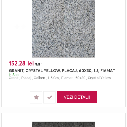
152.28 lei
/MP
GRANIT, CRYSTAL YELLOW, PLACAJ, 60X30, 1.5, FIAMAT
În Stoc
Granit
,
Placaj
,
Galben
,
1.5 Cm
,
Fiamat
,
60x30
,
Crystal Yellow
VEZI DETALII