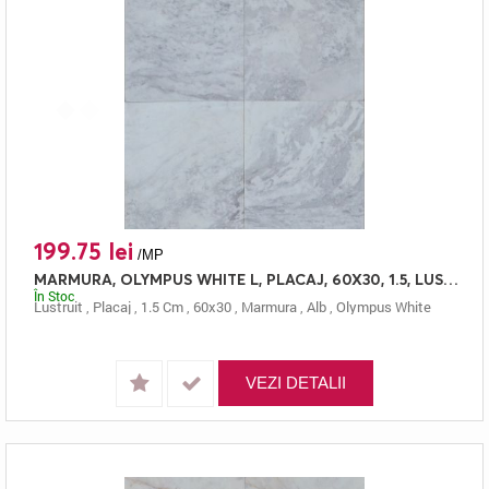
199.75 lei
/MP
MARMURA, OLYMPUS WHITE L, PLACAJ, 60X30, 1.5, LUSTRUIT
În Stoc
Lustruit
,
Placaj
,
1.5 Cm
,
60x30
,
Marmura
,
Alb
,
Olympus White
VEZI DETALII