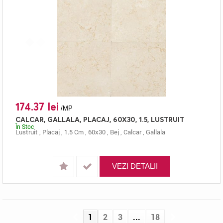
174.37 lei
/MP
CALCAR, GALLALA, PLACAJ, 60X30, 1.5, LUSTRUIT
În Stoc
Lustruit
,
Placaj
,
1.5 Cm
,
60x30
,
Bej
,
Calcar
,
Gallala
VEZI DETALII
1
2
3
...
18