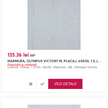
135.36 lei
/MP
MARMURA, OLYMPUS VICTORY M, PLACAJ, 60X30, 1.5, LUSTRUIT
Disponibil la comandă
Lustruit
,
Placaj
,
1.5 Cm
,
60x30
,
Marmura
,
Alb
,
Olympus Victory
VEZI DETALII