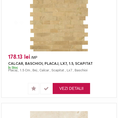
178.13 lei
/MP
CALCAR, BASCHIOI, PLACAJ, LX7, 1.5, SCAPITAT
În Stoc
Placaj
,
1.5 Cm
,
Bej
,
Calcar
,
Scapitat
,
Lx7
,
Baschioi
VEZI DETALII