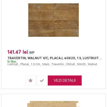
141.47 lei
/MP
TRAVERTIN, WALNUT V/C, PLACAJ, 60X20, 1.5, LUSTRUIT + CHITUIT
În Stoc
Lustruit
,
Placaj
,
1.5 Cm
,
Maro
,
Travertin
,
Chituit
,
60x20
,
Walnut
VEZI DETALII