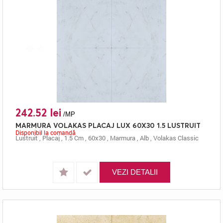
242.52 lei
/MP
MARMURA VOLAKAS PLACAJ LUX 60X30 1.5 LUSTRUIT
Disponibil la comandă
Lustruit
,
Placaj
,
1.5 Cm
,
60x30
,
Marmura
,
Alb
,
Volakas Classic
VEZI DETALII