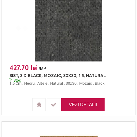
427.70 lei
/MP
SIST, 3 D BLACK, MOZAIC, 30X30, 1.5, NATURAL
În Stoc
1.5 Cm
,
Negru
,
Altele
,
Natural
,
30x30
,
Mozaic
,
Black
VEZI DETALII