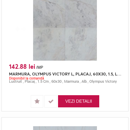
142.88 lei
/MP
MARMURA, OLYMPUS VICTORY L, PLACAJ, 60X30, 1.5, LUSTRUIT
Disponibil la comandă
Lustruit
,
Placaj
,
1.5 Cm
,
60x30
,
Marmura
,
Alb
,
Olympus Victory
VEZI DETALII