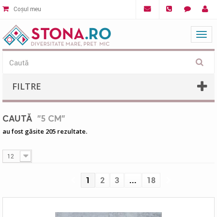
Coșul meu
Mat
FILTRE
CAUTĂ
"5 CM"
au fost găsite 205 rezultate.
12
1
2
3
...
18