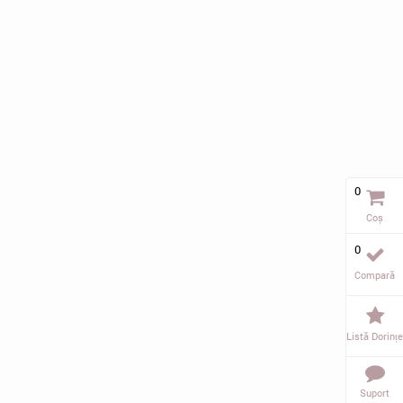
0
Coș
0
Compară
Listă Dorințe
Suport