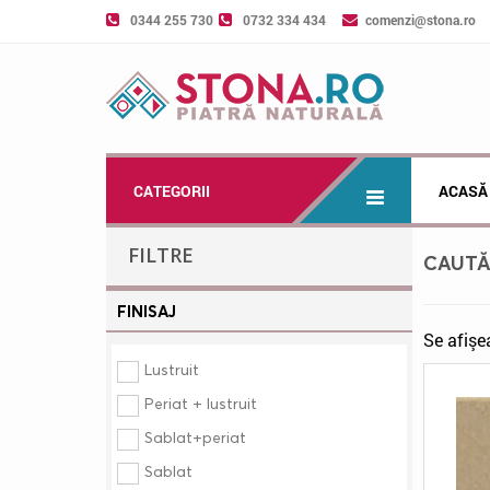
0344 255 730
0732 334 434
comenzi@stona.ro
CATEGORII
ACASĂ
FILTRE
CAUT
FINISAJ
Se afişe
Lustruit
Periat + lustruit
Sablat+periat
Sablat