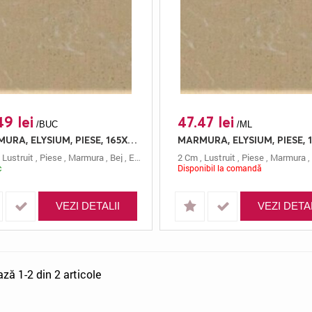
49 lei
47.47 lei
/BUC
/ML
MARMURA, ELYSIUM, PIESE, 165X15, 2, LUSTRUIT
,
Lustruit
,
Piese
,
Marmura
,
Bej
,
Elysium
,
165x15
2 Cm
,
Lustruit
,
Piese
,
Marmura
,
c
Disponibil la comandă
VEZI DETALII
VEZI DETAL
ază 1-2 din 2 articole