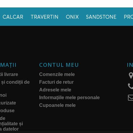
CALCAR
TRAVERTIN
ONIX
SANDSTONE
PR
MAŢII
CONTUL MEU
I
i livrare
Comenzile mele
și condiții de
Facturi de retur
Adresele mele
noi
Informaţiile mele personale
curizate
Cupoanele mele
roduse
 de
țialitate și
a datelor