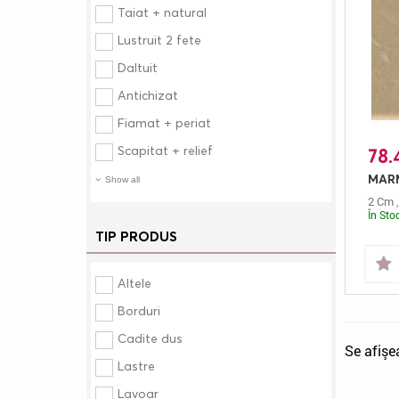
Taiat + natural
Lustruit 2 fete
Daltuit
Antichizat
Fiamat + periat
Scapitat + relief
78.
Show all
2 Cm
În Sto
TIP PRODUS
Altele
Borduri
Cadite dus
Se afişe
Lastre
Lavoar