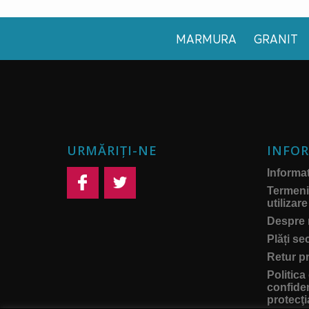
MARMURA
GRANIT
URMĂRIȚI-NE
INFOR
Informati
Termeni 
utilizare
Despre 
Plăți se
Retur p
Politica
confiden
protecţi