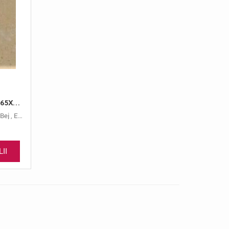
MARMURA, ELYSIUM, PIESE, 165X15, 2, LUSTRUIT
Bej
,
Elysium
,
165x15
II