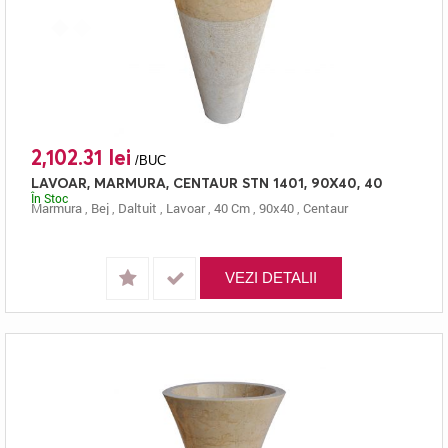
2,102.31 lei
/BUC
LAVOAR, MARMURA, CENTAUR STN 1401, 90X40, 40
În Stoc
Marmura
,
Bej
,
Daltuit
,
Lavoar
,
40 Cm
,
90x40
,
Centaur
VEZI DETALII