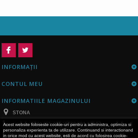
INFORMAŢII
CONTUL MEU
INFORMATIILE MAGAZINULUI
STONA
Contact
0344 255 730 / 0732 334 434
Acest website foloseste cookie-uri pentru a administra, optimiza si
personaliza experienta ta de utilizare. Continuand si interactionand
E-mail:
comenzi@stona.ro
in orice mod cu acest website, esti de acord cu folosirea cookie-