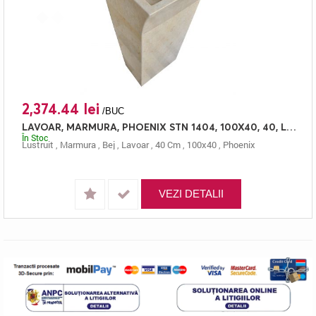
2,374.44 lei
/BUC
LAVOAR, MARMURA, PHOENIX STN 1404, 100X40, 40, LUSTRUIT
În Stoc
Lustruit
,
Marmura
,
Bej
,
Lavoar
,
40 Cm
,
100x40
,
Phoenix
VEZI DETALII