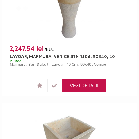
2,247.54 lei
/BUC
LAVOAR, MARMURA, VENICE STN 1406, 90X40, 40
În Stoc
Marmura
,
Bej
,
Daltuit
,
Lavoar
,
40 Cm
,
90x40
,
Venice
VEZI DETALII