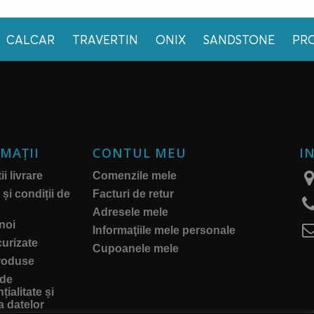
CALCAR
TRAVERTIN
ONIX
SANDSTONE
PR
MAŢII
CONTUL MEU
I
i livrare
Comenzile mele
și condiții de
Facturi de retur
Adresele mele
noi
Informaţiile mele personale
curizate
Cupoanele mele
roduse
 de
țialitate și
a datelor