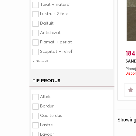
Taiat + natural
Lustruit 2 fete
Daltuit
Antichizat
Fiamat + periat
Scapitat + relief
184.
Show all
Placaj
Dispon
TIP PRODUS
Altele
Borduri
Cadite dus
Showing 
Lastre
Lavoar