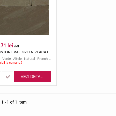
71 lei
/MP
SANDSTONE RAJ GREEN PLACAJ FRENCH PATTERN 2.2 TAIAT + NATURAL
,
Verde
,
Altele
,
Natural
,
French Pattern
,
2.2 Cm
,
Taiat
,
Autumn Green
ibil la comandă
VEZI DETALII
1 - 1 of 1 item