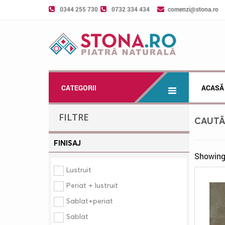
0344 255 730
0732 334 434
comenzi@stona.ro
CATEGORII
ACASĂ
FILTRE
CAUT
FINISAJ
Showing 
Lustruit
Periat + lustruit
Sablat+periat
Sablat