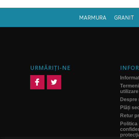
MARMURA
GRANIT
URMĂRIȚI-NE
INFOR
Informati
Termeni 
utilizare
Despre 
Plăți se
Retur p
Politica
confiden
protecţi