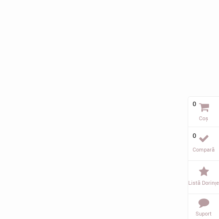
0
Coș
0
Compară
Listă Dorințe
Suport