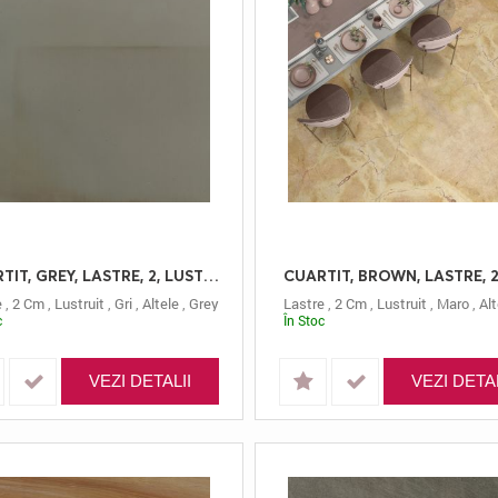
CUARTIT, GREY, LASTRE, 2, LUSTRUIT
e
,
2 Cm
,
Lustruit
,
Gri
,
Altele
,
Grey
Lastre
,
2 Cm
,
Lustruit
,
Maro
,
Alt
c
În Stoc
VEZI DETALII
VEZI DETAL