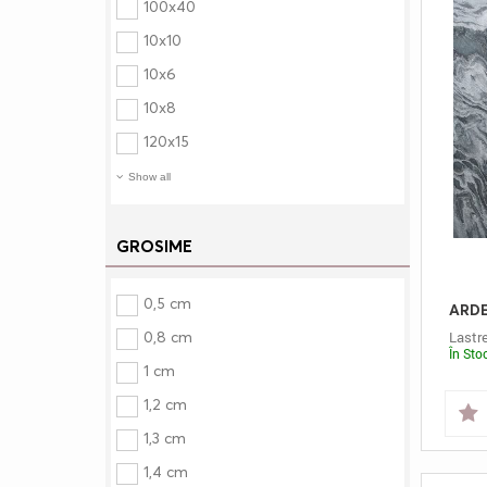
100x40
10x10
10x6
10x8
120x15
Show all
GROSIME
0,5 cm
0,8 cm
Lastr
În Sto
1 cm
1,2 cm
1,3 cm
1,4 cm