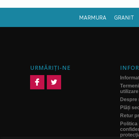
MARMURA
GRANIT
URMĂRIȚI-NE
INFOR
Informati
Termeni 
utilizare
Despre 
Plăți se
Retur p
Politica
confiden
protecţi