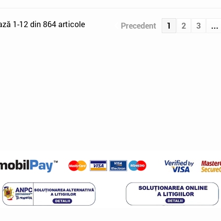
ază 1-12 din 864 articole
Precedent
1
2
3
...