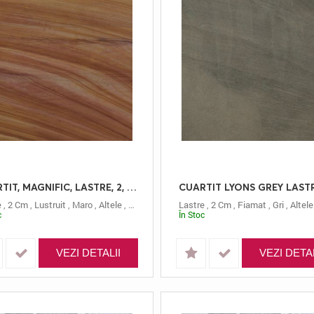
CUARTIT, MAGNIFIC, LASTRE, 2, LUSTRUIT
e
,
2 Cm
,
Lustruit
,
Maro
,
Altele
,
Magnific
Lastre
,
2 Cm
,
Fiamat
,
Gri
,
Altele
c
În Stoc
VEZI DETALII
VEZI DETAL