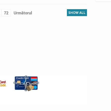
72
Următorul
SHOW ALL