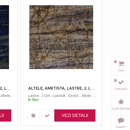
0
Coș
0
ALTELE, SODALITA, LASTRE, 2, LUSTRUIT
ALTELE, AMETISTA, LASTRE, 2, LUSTRUIT
Compară
,
Altele
,
Sodalita
Lastre
,
2 Cm
,
Lustruit
,
Exotic
,
Altele
,
Ametista
În Stoc
Listă Dorințe
II
VEZI DETALII
Suport