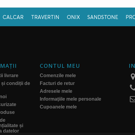
CALCAR
TRAVERTIN
ONIX
SANDSTONE
PR
MAŢII
CONTUL MEU
I
i livrare
Comenzile mele
și condiții de
Facturi de retur
Adresele mele
noi
Informaţiile mele personale
curizate
Cupoanele mele
roduse
 de
țialitate și
a datelor