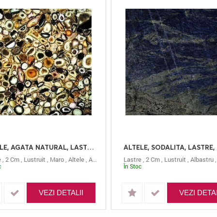
ALTELE, AGATA NATURAL, LASTRE, 2, LUSTRUIT
e
,
2 Cm
,
Lustruit
,
Maro
,
Altele
,
Agata Natural
Lastre
,
2 Cm
,
Lustruit
,
Albastru
c
În Stoc
VEZI DETALII
VEZI DETAL