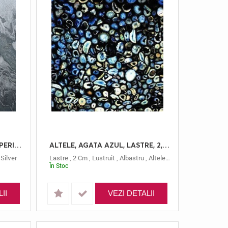
ARDEZIE, SILVER, LASTRE, 3, PERIAT
ALTELE, AGATA AZUL, LASTRE, 2, LUSTRUIT
,
Silver
Lastre
,
2 Cm
,
Lustruit
,
Albastru
,
Altele
,
Agata Azul
În Stoc
II
VEZI DETALII