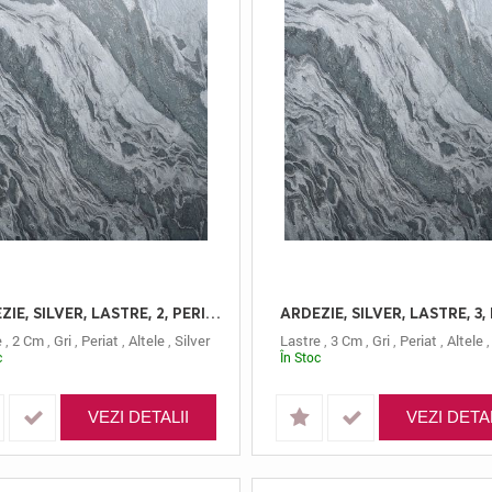
ARDEZIE, SILVER, LASTRE, 2, PERIAT
e
,
2 Cm
,
Gri
,
Periat
,
Altele
,
Silver
Lastre
,
3 Cm
,
Gri
,
Periat
,
Altele
c
În Stoc
VEZI DETALII
VEZI DETAL