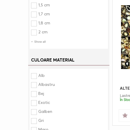
1,5 cm
1,7 cm
1,8 cm
2 cm
Show all
CULOARE MATERIAL
Alb
Albastru
Bej
Lastr
În Sto
Exotic
Galben
Gri
Maro