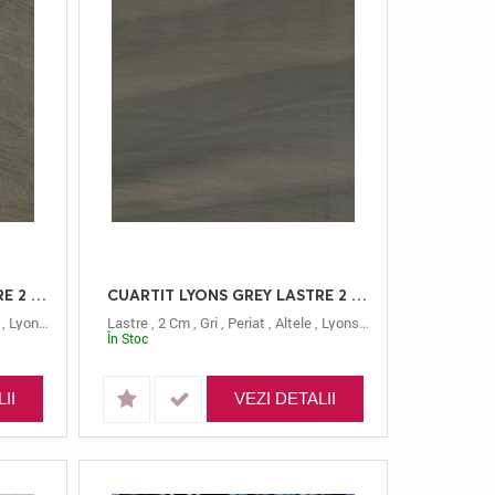
CUARTIT LYONS GREY LASTRE 2 FIAMAT
CUARTIT LYONS GREY LASTRE 2 PERIAT
,
Lyons Grey
Lastre
,
2 Cm
,
Gri
,
Periat
,
Altele
,
Lyons Grey
În Stoc
II
VEZI DETALII