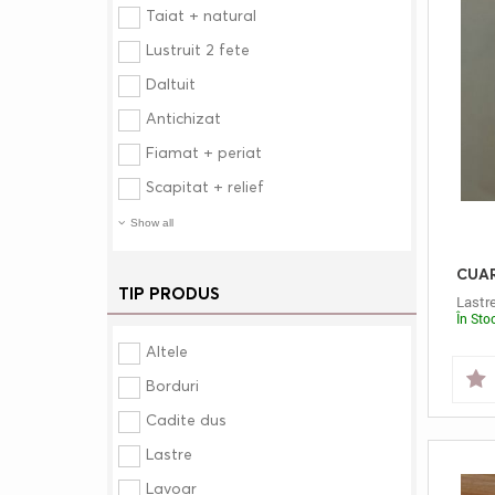
Taiat + natural
Lustruit 2 fete
Daltuit
Antichizat
Fiamat + periat
Scapitat + relief
Show all
TIP PRODUS
Lastr
În Sto
Altele
Borduri
Cadite dus
Lastre
Lavoar