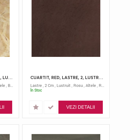
CUARTIT, BROWN, LASTRE, 2, LUSTRUIT
CUARTIT, RED, LASTRE, 2, LUSTRUIT
ele
,
Brown
Lastre
,
2 Cm
,
Lustruit
,
Rosu
,
Altele
,
Red
În Stoc
II
VEZI DETALII