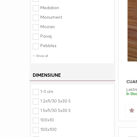
Medalion
Monument
Mozaic
Pavaj
Pebbles
Show all
DIMENSIUNE
Lastr
1-3 cm
În Sto
1.2xfl/30.5x30.5
1.5xfl/30.5x30.5
100x10
100x100