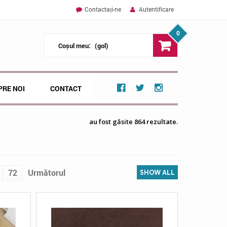
Contactați-ne
Autentificare
0
Coșul meu:
(gol)
PRE NOI
CONTACT
au fost găsite 864 rezultate.
72
Următorul
SHOW ALL