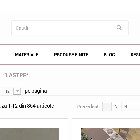
MATERIALE
PRODUSE FINITE
BLOG
DES
Ă
"LASTRE"
ă
pe pagină
12
ază 1-12 din 864 articole
Precedent
1
2
3
...