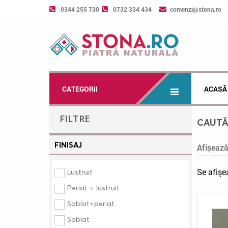
0344 255 730
0732 334 434
comenzi@stona.ro
CATEGORII
ACASĂ
FILTRE
CAUT
FINISAJ
Afișeaz
Se afişe
Lustruit
Periat + lustruit
Sablat+periat
Sablat