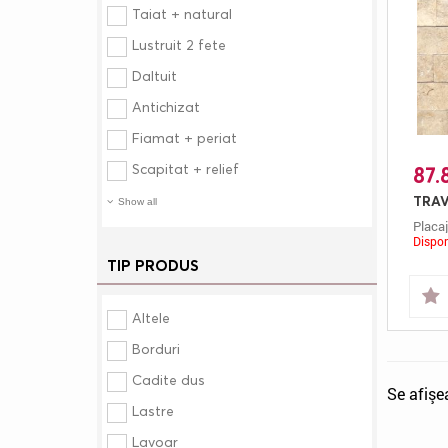
Taiat + natural
Lustruit 2 fete
Daltuit
Antichizat
Fiamat + periat
Scapitat + relief
87.
Show all
Placaj
Dispon
TIP PRODUS
Altele
Borduri
Cadite dus
Se afişe
Lastre
Lavoar