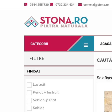
0344 255 730
0732 334 434
comenzi@stona.ro
CATEGORII
ACASĂ
FILTRE
CAUT
FINISAJ
Se afişe
Lustruit
Periat + lustruit
Sablat+periat
Sablat