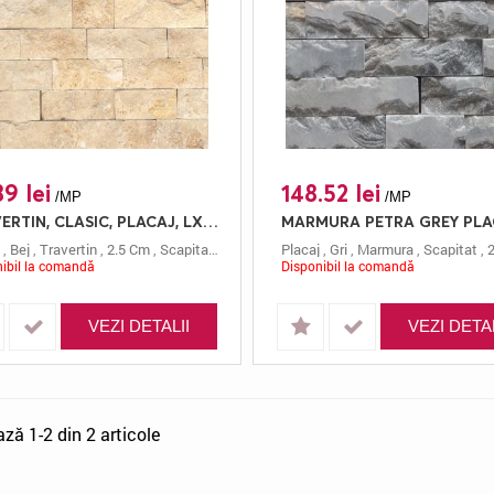
89 lei
148.52 lei
/MP
/MP
TRAVERTIN, CLASIC, PLACAJ, LX7.5, 2.5, SCAPITAT
,
Bej
,
Travertin
,
2.5 Cm
,
Scapitat
,
Clasic
,
Lx7.5
Placaj
,
Gri
,
Marmura
,
Scapitat
,
ibil la comandă
Disponibil la comandă
VEZI DETALII
VEZI DETAL
ază 1-2 din 2 articole