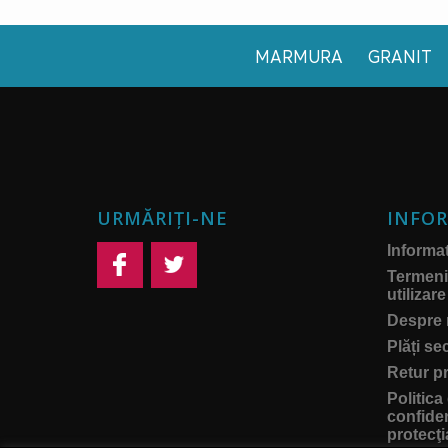
MARMURA
GRANIT
URMĂRIȚI-NE
INFOR
Informati
Termeni 
utilizare
Despre 
Plăți se
Retur p
Politica
confiden
protecţi