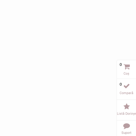
0
Coș
0
Compară
Listă Dorințe
Suport