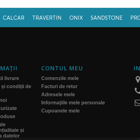
CALCAR
TRAVERTIN
ONIX
SANDSTONE
PR
MAŢII
CONTUL MEU
I
i livrare
Comenzile mele
și condiții de
Facturi de retur
Adresele mele
noi
Informaţiile mele personale
curizate
Cupoanele mele
roduse
 de
țialitate și
a datelor