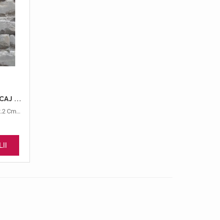
MARMURA PETRA GREY PLACAJ LX7.5 2.2 SCAPITAT
2.2 Cm
,
Petra Grey
,
Lx7.5
II