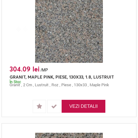
304.09 lei
/MP
GRANIT, MAPLE PINK, PIESE, 130X33, 1.8, LUSTRUIT
În Stoc
Granit
,
2 Cm
,
Lustruit
,
Roz
,
Piese
,
130x33
,
Maple Pink
VEZI DETALII