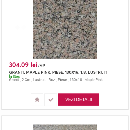
304.09 lei
/MP
GRANIT, MAPLE PINK, PIESE, 130X16, 1.8, LUSTRUIT
În Stoc
Granit
,
2 Cm
,
Lustruit
,
Roz
,
Piese
,
130x16
,
Maple Pink
VEZI DETALII