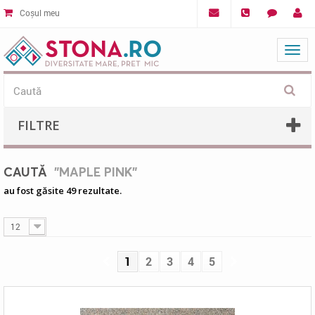
Coșul meu
Mat
FILTRE
CAUTĂ
"MAPLE PINK"
au fost găsite 49 rezultate.
12
1
2
3
4
5