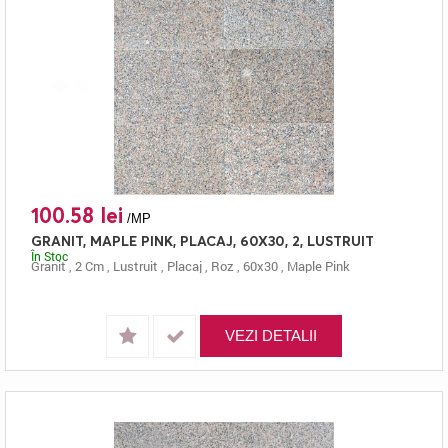
100.58 lei
/MP
GRANIT, MAPLE PINK, PLACAJ, 60X30, 2, LUSTRUIT
În Stoc
Granit
,
2 Cm
,
Lustruit
,
Placaj
,
Roz
,
60x30
,
Maple Pink
VEZI DETALII