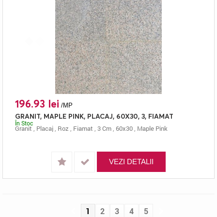
196.93 lei
/MP
GRANIT, MAPLE PINK, PLACAJ, 60X30, 3, FIAMAT
În Stoc
Granit
,
Placaj
,
Roz
,
Fiamat
,
3 Cm
,
60x30
,
Maple Pink
VEZI DETALII
1
2
3
4
5