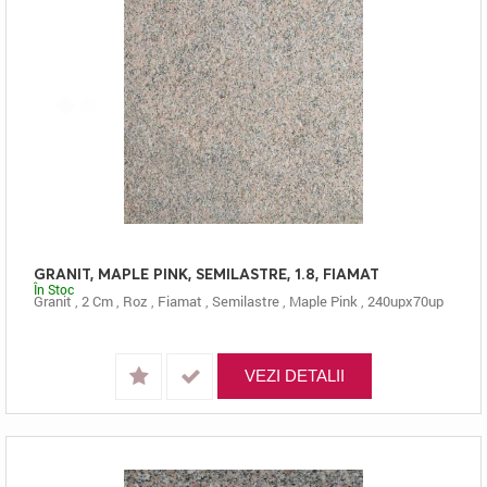
GRANIT, MAPLE PINK, SEMILASTRE, 1.8, FIAMAT
În Stoc
Granit
,
2 Cm
,
Roz
,
Fiamat
,
Semilastre
,
Maple Pink
,
240upx70up
VEZI DETALII