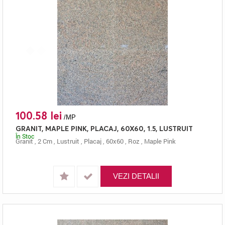
100.58 lei
/MP
GRANIT, MAPLE PINK, PLACAJ, 60X60, 1.5, LUSTRUIT
În Stoc
Granit
,
2 Cm
,
Lustruit
,
Placaj
,
60x60
,
Roz
,
Maple Pink
VEZI DETALII