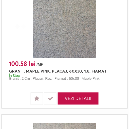
100.58 lei
/MP
GRANIT, MAPLE PINK, PLACAJ, 60X30, 1.8, FIAMAT
În Stoc
Granit
,
2 Cm
,
Placaj
,
Roz
,
Fiamat
,
60x30
,
Maple Pink
VEZI DETALII