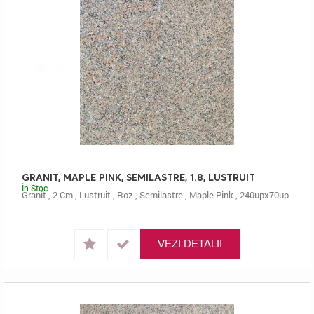
GRANIT, MAPLE PINK, SEMILASTRE, 1.8, LUSTRUIT
În Stoc
Granit
,
2 Cm
,
Lustruit
,
Roz
,
Semilastre
,
Maple Pink
,
240upx70up
VEZI DETALII