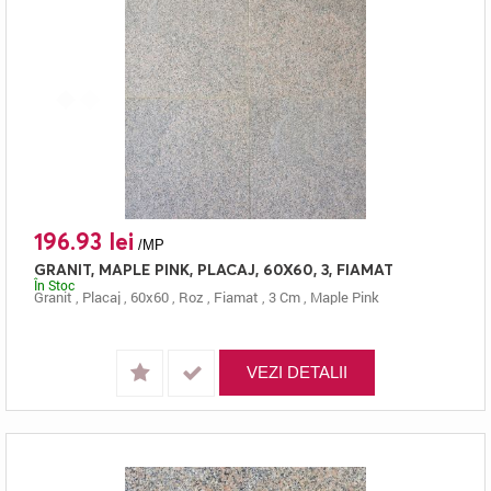
196.93 lei
/MP
GRANIT, MAPLE PINK, PLACAJ, 60X60, 3, FIAMAT
În Stoc
Granit
,
Placaj
,
60x60
,
Roz
,
Fiamat
,
3 Cm
,
Maple Pink
VEZI DETALII