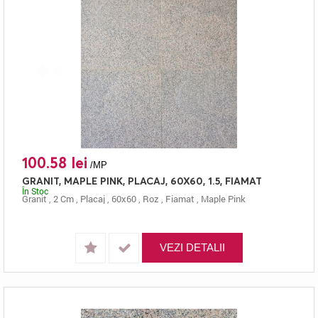
100.58 lei
/MP
GRANIT, MAPLE PINK, PLACAJ, 60X60, 1.5, FIAMAT
În Stoc
Granit
,
2 Cm
,
Placaj
,
60x60
,
Roz
,
Fiamat
,
Maple Pink
VEZI DETALII