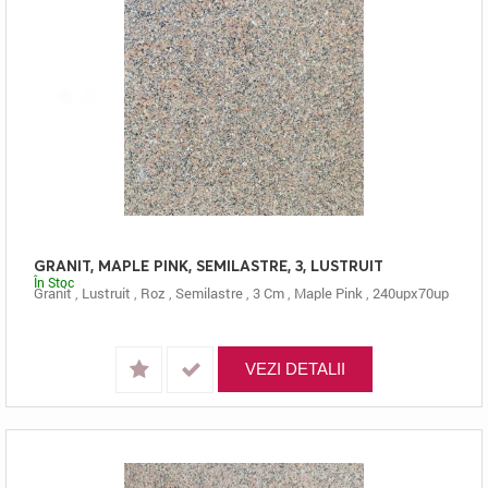
GRANIT, MAPLE PINK, SEMILASTRE, 3, LUSTRUIT
În Stoc
Granit
,
Lustruit
,
Roz
,
Semilastre
,
3 Cm
,
Maple Pink
,
240upx70up
VEZI DETALII