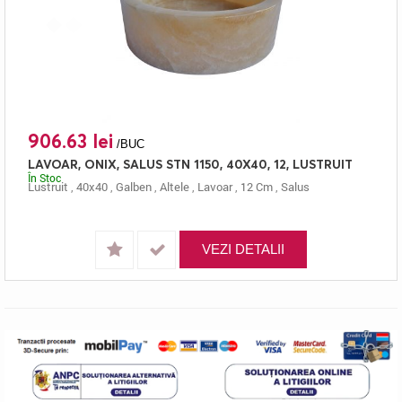
906.63 lei
/BUC
LAVOAR, ONIX, SALUS STN 1150, 40X40, 12, LUSTRUIT
În Stoc
Lustruit
,
40x40
,
Galben
,
Altele
,
Lavoar
,
12 Cm
,
Salus
VEZI DETALII