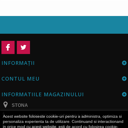
INFORMAŢII
CONTUL MEU
INFORMATIILE MAGAZINULUI
STONA
Contact
0344 255 730 / 0732 334 434
Acest website foloseste cookie-uri pentru a administra, optimiza si
personaliza experienta ta de utilizare. Continuand si interactionand
E-mail:
comenzi@stona.ro
in orice mod cu acest website, esti de acord cu folosirea cookie-