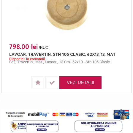
798.00 lei
/BUC
LAVOAR, TRAVERTIN, STN 105 CLASIC, 62X13, 13, MAT
Disponibil la comandă
Bej
,
Travertin
,
Mat
,
Lavoar
,
13 Cm
,
62x13
,
Stn 105 Clasic
VEZI DETALII