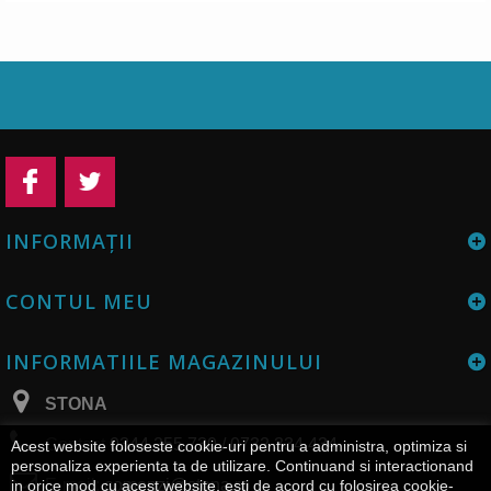
INFORMAŢII
CONTUL MEU
INFORMATIILE MAGAZINULUI
STONA
Contact
0344 255 730 / 0732 334 434
Acest website foloseste cookie-uri pentru a administra, optimiza si
personaliza experienta ta de utilizare. Continuand si interactionand
E-mail:
comenzi@stona.ro
in orice mod cu acest website, esti de acord cu folosirea cookie-