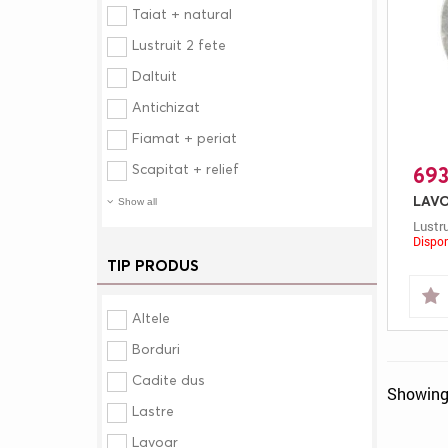
Taiat + natural
Lustruit 2 fete
Daltuit
Antichizat
Fiamat + periat
Scapitat + relief
693
Show all
Lustru
Dispon
TIP PRODUS
Altele
Borduri
Cadite dus
Showing 
Lastre
Lavoar