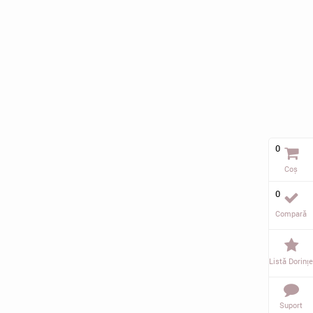
0
Coș
0
Compară
Listă Dorințe
Suport