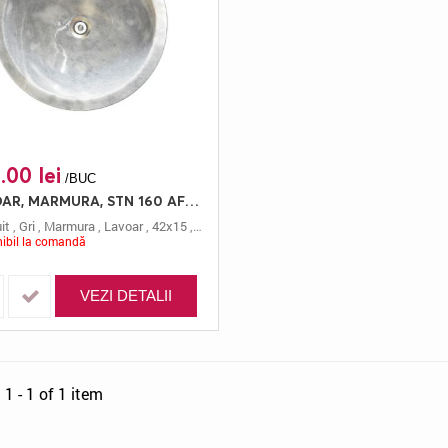
.00 lei
/BUC
LAVOAR, MARMURA, STN 160 AFYON GRI, 42X15, 15, LUSTRUIT
it
,
Gri
,
Marmura
,
Lavoar
,
42x15
,
15 Cm
,
Stn 160 Afyon Gri
ibil la comandă
VEZI DETALII
1 - 1 of 1 item