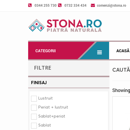
0344 255 730
0732 334 434
comenzi@stona.ro
CATEGORII
ACASĂ
FILTRE
CAUT
FINISAJ
Showing 
Lustruit
Periat + lustruit
Sablat+periat
Sablat