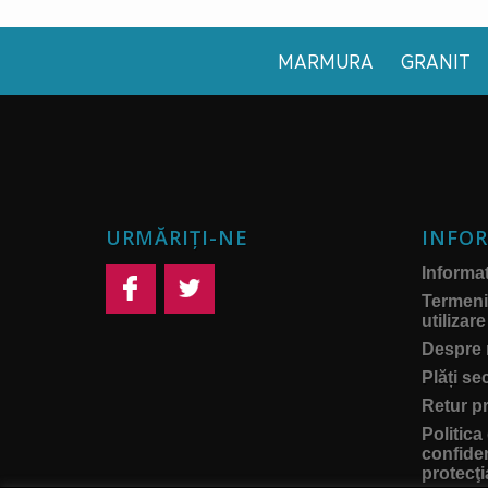
MARMURA
GRANIT
URMĂRIȚI-NE
INFOR
Informati
Termeni 
utilizare
Despre 
Plăți se
Retur p
Politica
confiden
protecţi