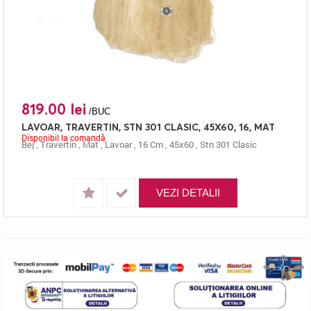
819.00 lei
/BUC
LAVOAR, TRAVERTIN, STN 301 CLASIC, 45X60, 16, MAT
Disponibil la comandă
Bej
,
Travertin
,
Mat
,
Lavoar
,
16 Cm
,
45x60
,
Stn 301 Clasic
VEZI DETALII