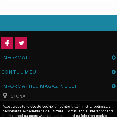
INFORMAŢII
CONTUL MEU
INFORMATIILE MAGAZINULUI
STONA
Contact
0344 255 730 / 0732 334 434
Acest website foloseste cookie-uri pentru a administra, optimiza si
personaliza experienta ta de utilizare. Continuand si interactionand
E-mail:
comenzi@stona.ro
in orice mod cu acest website, esti de acord cu folosirea cookie-