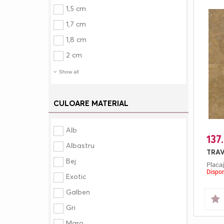
1,5 cm
1,7 cm
1,8 cm
2 cm
Show all
CULOARE MATERIAL
Alb
137.
Albastru
Bej
Placaj
Dispon
Exotic
Galben
Gri
Maro