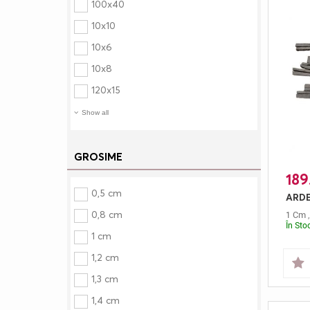
100x40
10x10
10x6
10x8
120x15
Show all
GROSIME
189
0,5 cm
0,8 cm
1 Cm
În Sto
1 cm
1,2 cm
1,3 cm
1,4 cm