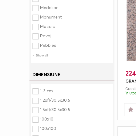
Medalion
Monument
Mozaic
Pavaj
Pebbles
Show all
224
DIMENSIUNE
Granit
1-3 cm
În Sto
1.2xfl/30.5x30.5
1.5xfl/30.5x30.5
100x10
100x100