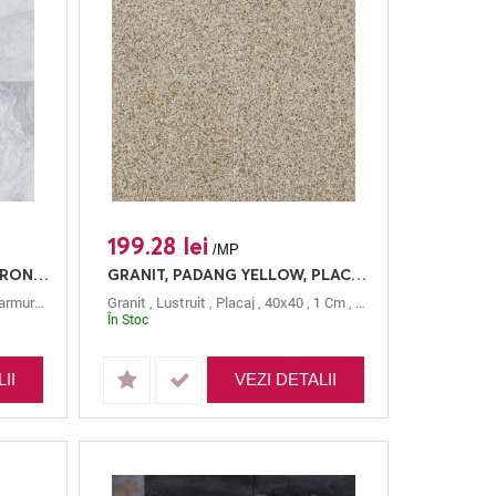
199.28 lei
/MP
MARMURA, VOLAKAS ELECTRON, PLACAJ, 60X30, 1, LUSTRUIT
GRANIT, PADANG YELLOW, PLACAJ, 40X40, 1, LUSTRUIT
rmura
,
Alb
,
Volakas Electron
Granit
,
Lustruit
,
Placaj
,
40x40
,
1 Cm
,
Galben
,
Padang Yello
În Stoc
II
VEZI DETALII