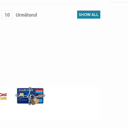
10
Următorul
SHOW ALL