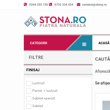
0344 255 730
0732 334 434
comenzi@stona.ro
CATEGORII
ACASĂ
FILTRE
CAUT
FINISAJ
Afișeaz
Se afişe
Lustruit
Periat + lustruit
Sablat+periat
Sablat