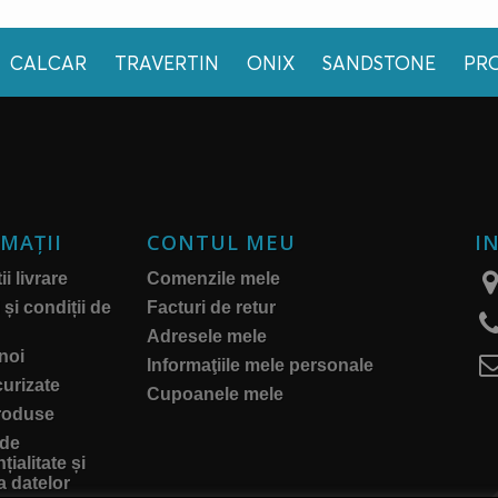
CALCAR
TRAVERTIN
ONIX
SANDSTONE
PR
MAŢII
CONTUL MEU
I
i livrare
Comenzile mele
și condiții de
Facturi de retur
Adresele mele
noi
Informaţiile mele personale
curizate
Cupoanele mele
roduse
 de
țialitate și
a datelor