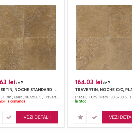
63 lei
164.03 lei
/MP
/MP
TRAVERTIN, NOCHE STANDARD C/C, PLACAJ, 30.5X30.5, 1, MAT + CHITUIT
,
1 Cm
,
Maro
,
30.5x30.5
,
Travertin
,
Mat
,
Chituit
Placaj
,
Noche Standard C/c
,
1 Cm
,
Maro
,
30.5x30.5
,
T
ibil la comandă
În Stoc
VEZI DETALII
VEZI DETAL