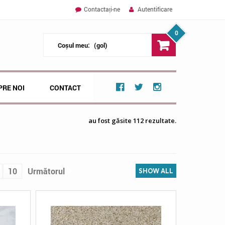
Contactați-ne
Autentificare
0
Coșul meu:
(gol)
PRE NOI
CONTACT
au fost găsite 112 rezultate.
10
Următorul
SHOW ALL