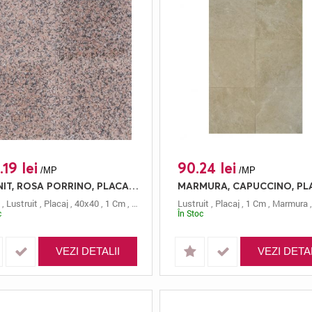
.19 lei
90.24 lei
/MP
/MP
GRANIT, ROSA PORRINO, PLACAJ, 40X40, 1.00, LUSTRUIT
,
Lustruit
,
Placaj
,
40x40
,
1 Cm
,
Roz
,
Rosa Porrino
Lustruit
,
Placaj
,
1 Cm
,
Marmura
c
În Stoc
VEZI DETALII
VEZI DETAL