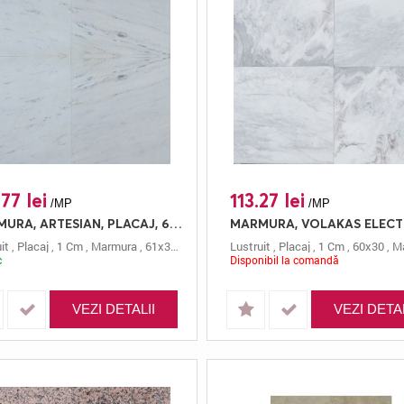
77 lei
113.27 lei
/MP
/MP
MARMURA, ARTESIAN, PLACAJ, 60X30, 1, LUSTRUIT
it
,
Placaj
,
1 Cm
,
Marmura
,
61x30.5
,
Alb
,
Artesian
Lustruit
,
Placaj
,
1 Cm
,
60x30
,
Ma
c
Disponibil la comandă
VEZI DETALII
VEZI DETAL