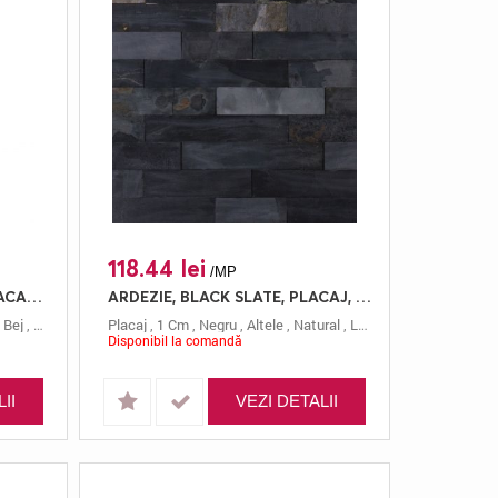
118.44 lei
/MP
MARMURA, CAPUCCINO, PLACAJ, 30X30, 1, LUSTRUIT
ARDEZIE, BLACK SLATE, PLACAJ, L(20-40)X7, 1, NATURAL
,
Bej
,
30x30
,
Capuccino
Placaj
,
1 Cm
,
Negru
,
Altele
,
Natural
,
L(20-40)x7
,
Black
Disponibil la comandă
II
VEZI DETALII