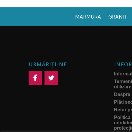
MARMURA
GRANIT
URMĂRIȚI-NE
INFOR
Informati
Termeni 
utilizare
Despre 
Plăți se
Retur p
Politica
confiden
protecţi