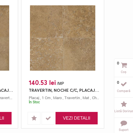
0
Coș
140.53 lei
0
/MP
TRAVERTIN, NOCHE C/C, PLACAJ, 30.5X30.5, 1, MAT + CHITUIT
TRAVERTIN, NOCHE C/C, PLACAJ, 30.5X15, 1, MAT + CHITUIT
Compară
ravertin
,
Mat
,
Chituit
Placaj
,
Noche
,
1 Cm
,
Maro
,
Travertin
,
Mat
,
Chituit
,
Noche
,
30.5x15
În Stoc
Listă Dorințe
II
VEZI DETALII
Suport