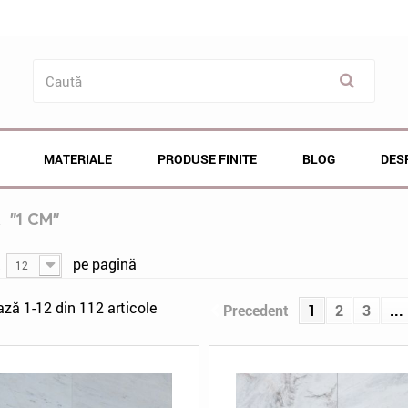
MATERIALE
PRODUSE FINITE
BLOG
DES
Ă
"1 CM"
ă
pe pagină
12
ază 1-12 din 112 articole
Precedent
1
2
3
...