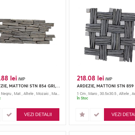
.88 lei
218.08 lei
/MP
/MP
ARDEZIE, MATTONI STN 854 GRI, MOZAIC, 45X15, 1, MAT
,
Negru
,
Mat
,
Altele
,
Mozaic
,
Mattoni
,
45x15
1 Cm
,
Maro
,
30.5x30.5
,
Altele
,
An
c
În Stoc
VEZI DETALII
VEZI DETAL