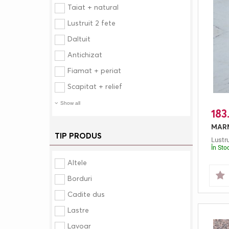
Taiat + natural
Lustruit 2 fete
Daltuit
Antichizat
Fiamat + periat
Scapitat + relief
Show all
183.
TIP PRODUS
Lustru
În Sto
Altele
Borduri
Cadite dus
Lastre
Lavoar