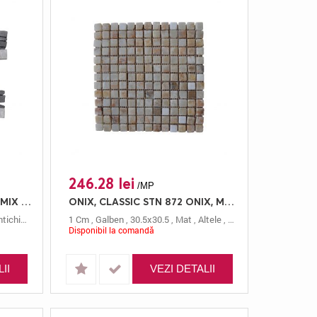
246.28 lei
/MP
ARDEZIE, MATTONI STN 859 MIX KNOT GRI/CREAM, MOZAIC, 30.5X30.5, 1, ANTICHIZAT
ONIX, CLASSIC STN 872 ONIX, MOZAIC, 30.5X30.5, 1, MAT
tichizat
,
Mozaic
1 Cm
,
Mattoni
,
Galben
,
30.5x30.5
,
Mat
,
Altele
,
Mozaic
,
Mielle
Disponibil la comandă
II
VEZI DETALII