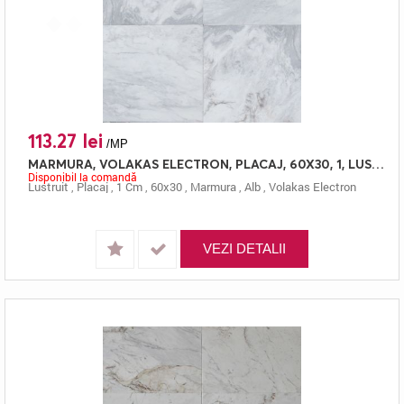
113.27 lei
/MP
MARMURA, VOLAKAS ELECTRON, PLACAJ, 60X30, 1, LUSTRUIT
Disponibil la comandă
Lustruit
,
Placaj
,
1 Cm
,
60x30
,
Marmura
,
Alb
,
Volakas Electron
VEZI DETALII