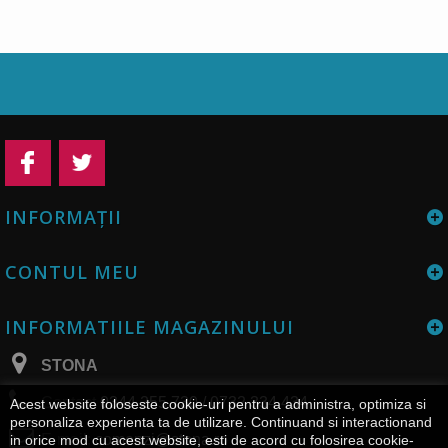
INFORMAŢII
CONTUL MEU
INFORMATIILE MAGAZINULUI
STONA
Contact
0344 255 730 / 0732 334 434
Acest website foloseste cookie-uri pentru a administra, optimiza si
personaliza experienta ta de utilizare. Continuand si interactionand
E-mail:
comenzi@stona.ro
in orice mod cu acest website, esti de acord cu folosirea cookie-