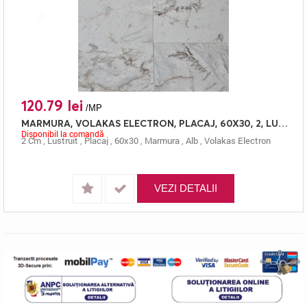
120.79 lei
/MP
MARMURA, VOLAKAS ELECTRON, PLACAJ, 60X30, 2, LUSTRUIT
Disponibil la comandă
2 Cm
,
Lustruit
,
Placaj
,
60x30
,
Marmura
,
Alb
,
Volakas Electron
VEZI DETALII