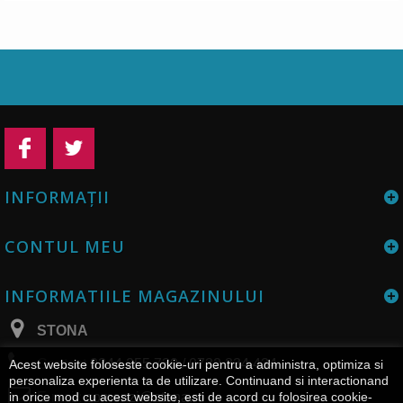
INFORMAŢII
CONTUL MEU
INFORMATIILE MAGAZINULUI
STONA
Contact
0344 255 730 / 0732 334 434
Acest website foloseste cookie-uri pentru a administra, optimiza si
personaliza experienta ta de utilizare. Continuand si interactionand
E-mail:
comenzi@stona.ro
in orice mod cu acest website, esti de acord cu folosirea cookie-