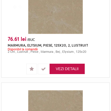
76.61 lei
/BUC
MARMURA, ELYSIUM, PIESE, 125X20, 2, LUSTRUIT
Disponibil la comandă
2 Cm
,
Lustruit
,
Piese
,
Marmura
,
Bej
,
Elysium
,
125x20
VEZI DETALII