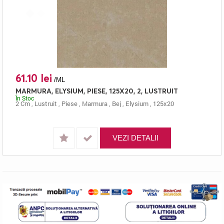
61.10 lei
/ML
MARMURA, ELYSIUM, PIESE, 125X20, 2, LUSTRUIT
În Stoc
2 Cm
,
Lustruit
,
Piese
,
Marmura
,
Bej
,
Elysium
,
125x20
VEZI DETALII