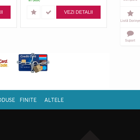
II
VEZI DETALII
Listă Dorințe
Suport
ODUSE FINITE
ALTELE