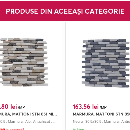
PRODUSE DIN ACEEAȘI CATEGORIE
.80 lei
163.56 lei
/MP
/MP
MARMURA, MATTONI STN 851 MIX EMPERADOR, MOZAIC, 30.5X30.5, 0.5, ANTICHIZAT
0.5
attoni
,
Marmura
,
Alb
,
Antichizat
,
Mozaic
,
0.5 Cm
Negru
,
Mattoni
,
30.5x30.5
,
Marmura
,
Antic
ibil la comandă
În Stoc