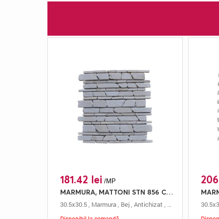
181.42 lei
206
/MP
MARMURA, MATTONI STN 856 CREAM, MOZAIC, 30.5X30.5, 0.5, ANTICHIZAT
30.5x30.5
,
Marmura
,
Bej
,
Antichizat
,
Mozaic
,
0.5 Cm
30.5x3
,
M
Disponibil la comandă
Dispon