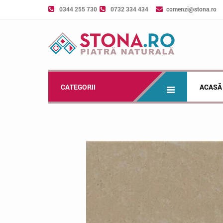
0344 255 730
0732 334 434
comenzi@stona.ro
CATEGORII
ACASĂ