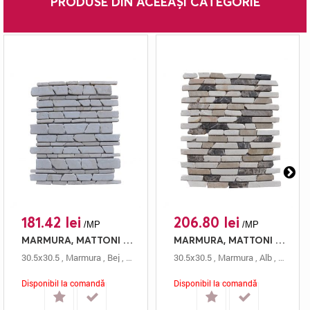
PRODUSE DIN ACEEAȘI CATEGORIE
181.42 lei
206.80 lei
/MP
/MP
MARMURA, MATTONI STN 856 CREAM, MOZAIC, 30.5X30.5, 0.5, ANTICHIZAT
MARMURA, MATTONI STN 851 MIX EMPERADOR, MOZAIC, 30.5X30.5, 0.5, ANTICHIZAT
30.5x30.5
,
Marmura
,
Bej
,
Antichizat
,
Mozaic
30.5x30.5
,
0.5 Cm
,
Marmura
,
Mattoni
,
Alb
,
Antichi
Disponibil la comandă
Disponibil la comandă