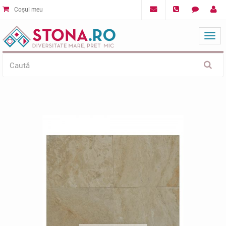
Coșul meu
Mat