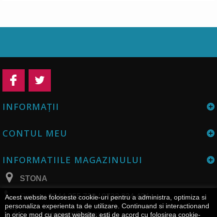
INFORMAŢII
CONTUL MEU
INFORMATIILE MAGAZINULUI
STONA
Contact
0344 255 730 / 0732 334 434
Acest website foloseste cookie-uri pentru a administra, optimiza si
personaliza experienta ta de utilizare. Continuand si interactionand
E-mail:
comenzi@stona.ro
in orice mod cu acest website, esti de acord cu folosirea cookie-