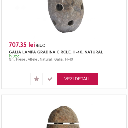
707.35 lei
/BUC
GALIA LAMPA GRADINA CIRCLE, H-40, NATURAL
În Stoc
Gri
,
Piese
,
Altele
,
Natural
,
Galia
,
H-40
VEZI DETALII