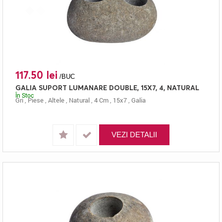
117.50 lei
/BUC
GALIA SUPORT LUMANARE DOUBLE, 15X7, 4, NATURAL
În Stoc
Gri
,
Piese
,
Altele
,
Natural
,
4 Cm
,
15x7
,
Galia
VEZI DETALII