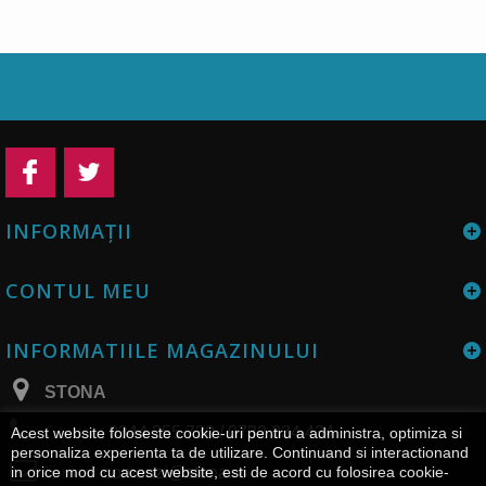
INFORMAŢII
CONTUL MEU
INFORMATIILE MAGAZINULUI
STONA
Contact
0344 255 730 / 0732 334 434
Acest website foloseste cookie-uri pentru a administra, optimiza si
personaliza experienta ta de utilizare. Continuand si interactionand
E-mail:
comenzi@stona.ro
in orice mod cu acest website, esti de acord cu folosirea cookie-