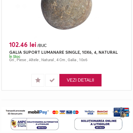
102.46 lei
/BUC
GALIA SUPORT LUMANARE SINGLE, 10X6, 4, NATURAL
În Stoc
Gri
,
Piese
,
Altele
,
Natural
,
4 Cm
,
Galia
,
10x6
VEZI DETALII