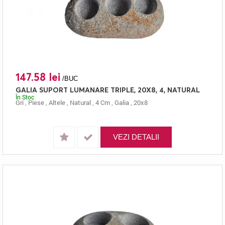
147.58 lei
/BUC
GALIA SUPORT LUMANARE TRIPLE, 20X8, 4, NATURAL
În Stoc
Gri
,
Piese
,
Altele
,
Natural
,
4 Cm
,
Galia
,
20x8
VEZI DETALII