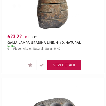
623.22 lei
/BUC
GALIA LAMPA GRADINA LINE, H-40, NATURAL
În Stoc
Gri
,
Piese
,
Altele
,
Natural
,
Galia
,
H-40
VEZI DETALII