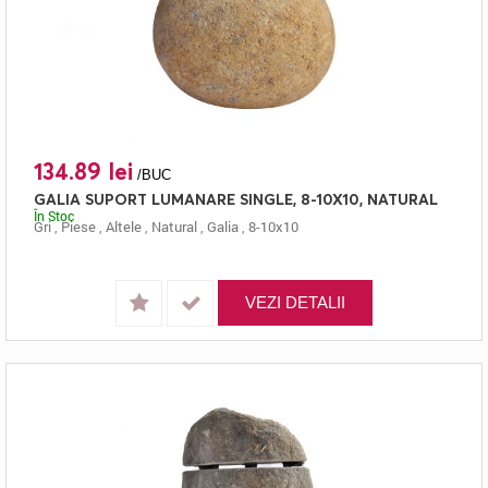
134.89 lei
/BUC
GALIA SUPORT LUMANARE SINGLE, 8-10X10, NATURAL
În Stoc
Gri
,
Piese
,
Altele
,
Natural
,
Galia
,
8-10x10
VEZI DETALII