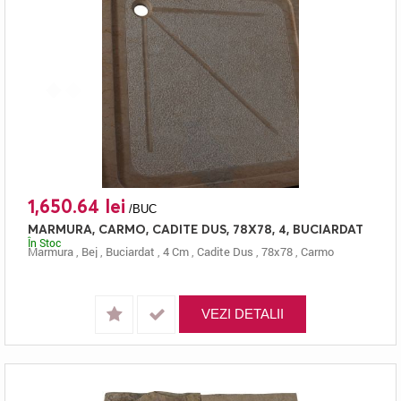
1,650.64 lei
/BUC
MARMURA, CARMO, CADITE DUS, 78X78, 4, BUCIARDAT
În Stoc
Marmura
,
Bej
,
Buciardat
,
4 Cm
,
Cadite Dus
,
78x78
,
Carmo
VEZI DETALII