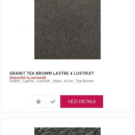
GRANIT TEA BROWN LASTRE 4 LUSTRUIT
Disponibil la comandă
Granit
,
Lastre
,
Lustruit
,
Maro
,
4 Cm
,
Tea Brown
VEZI DETALII