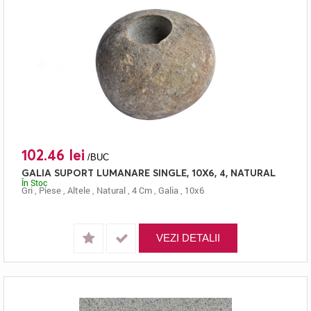
102.46 lei
/BUC
GALIA SUPORT LUMANARE SINGLE, 10X6, 4, NATURAL
În Stoc
Gri
,
Piese
,
Altele
,
Natural
,
4 Cm
,
Galia
,
10x6
VEZI DETALII