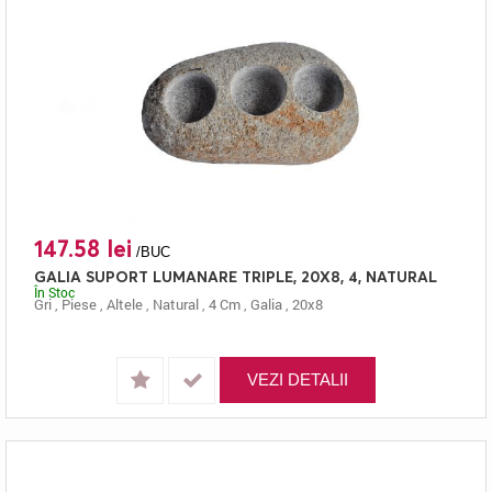
147.58 lei
/BUC
GALIA SUPORT LUMANARE TRIPLE, 20X8, 4, NATURAL
În Stoc
Gri
,
Piese
,
Altele
,
Natural
,
4 Cm
,
Galia
,
20x8
VEZI DETALII