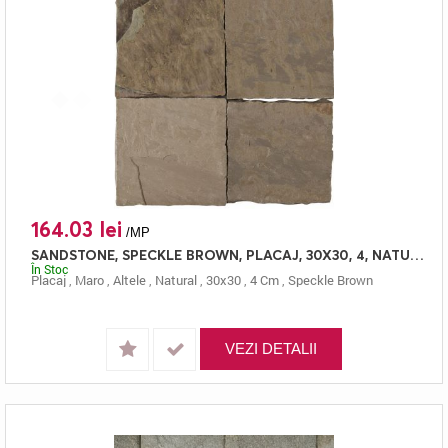
164.03 lei
/MP
SANDSTONE, SPECKLE BROWN, PLACAJ, 30X30, 4, NATURAL
În Stoc
Placaj
,
Maro
,
Altele
,
Natural
,
30x30
,
4 Cm
,
Speckle Brown
VEZI DETALII