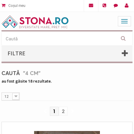
Coșul meu
Mat
FILTRE
CAUTĂ
"4 CM"
au fost găsite 18 rezultate.
12
1
2