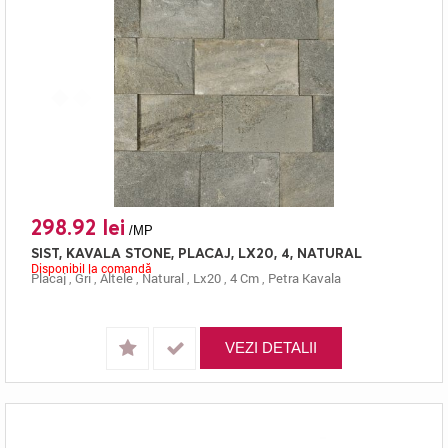
298.92 lei
/MP
SIST, KAVALA STONE, PLACAJ, LX20, 4, NATURAL
Disponibil la comandă
Placaj
,
Gri
,
Altele
,
Natural
,
Lx20
,
4 Cm
,
Petra Kavala
VEZI DETALII