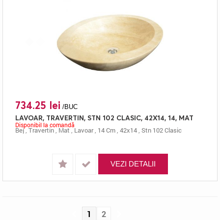
734.25 lei
/BUC
LAVOAR, TRAVERTIN, STN 102 CLASIC, 42X14, 14, MAT
Disponibil la comandă
Bej
,
Travertin
,
Mat
,
Lavoar
,
14 Cm
,
42x14
,
Stn 102 Clasic
VEZI DETALII
1
2