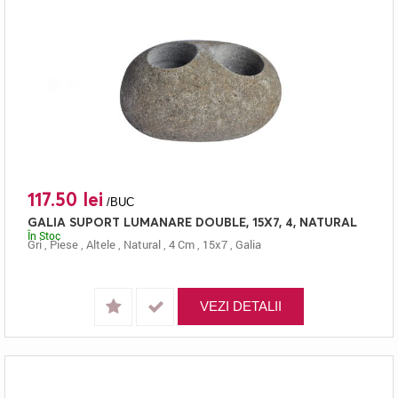
117.50 lei
/BUC
GALIA SUPORT LUMANARE DOUBLE, 15X7, 4, NATURAL
În Stoc
Gri
,
Piese
,
Altele
,
Natural
,
4 Cm
,
15x7
,
Galia
VEZI DETALII