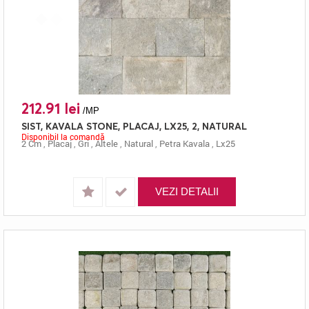
212.91 lei
/MP
SIST, KAVALA STONE, PLACAJ, LX25, 2, NATURAL
Disponibil la comandă
2 Cm
,
Placaj
,
Gri
,
Altele
,
Natural
,
Petra Kavala
,
Lx25
VEZI DETALII