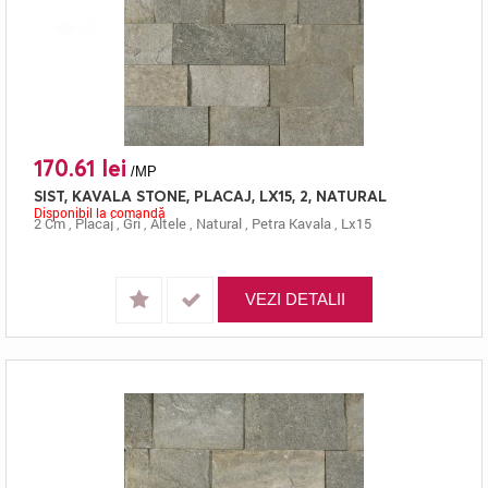
170.61 lei
/MP
SIST, KAVALA STONE, PLACAJ, LX15, 2, NATURAL
Disponibil la comandă
2 Cm
,
Placaj
,
Gri
,
Altele
,
Natural
,
Petra Kavala
,
Lx15
VEZI DETALII