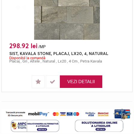
298.92 lei
/MP
SIST, KAVALA STONE, PLACAJ, LX20, 4, NATURAL
Disponibil la comandă
Placaj
,
Gri
,
Altele
,
Natural
,
Lx20
,
4 Cm
,
Petra Kavala
VEZI DETALII