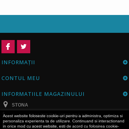
INFORMAŢII
CONTUL MEU
INFORMATIILE MAGAZINULUI
STONA
Contact
0344 255 730 / 0732 334 434
Acest website foloseste cookie-uri pentru a administra, optimiza si
personaliza experienta ta de utilizare. Continuand si interactionand
E-mail:
comenzi@stona.ro
in orice mod cu acest website, esti de acord cu folosirea cookie-