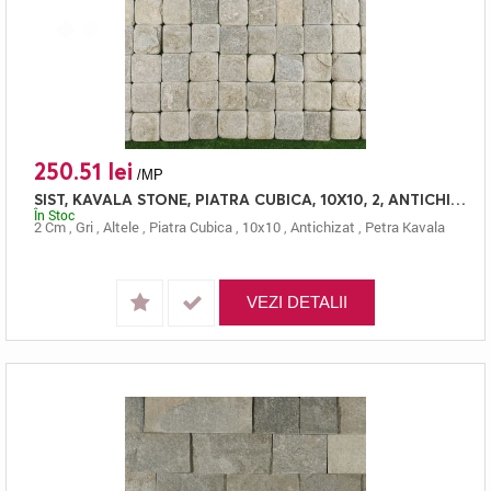
250.51 lei
/MP
SIST, KAVALA STONE, PIATRA CUBICA, 10X10, 2, ANTICHIZAT
În Stoc
2 Cm
,
Gri
,
Altele
,
Piatra Cubica
,
10x10
,
Antichizat
,
Petra Kavala
VEZI DETALII