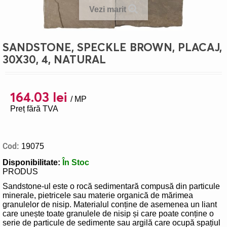
Vezi marit
SANDSTONE, SPECKLE BROWN, PLACAJ,
30X30, 4, NATURAL
164.03 lei
/ MP
Preț fără TVA
Cod:
19075
Disponibilitate:
În Stoc
PRODUS
Sandstone-ul este o rocă sedimentară compusă din particule
minerale, pietricele sau materie organică de mărimea
granulelor de nisip. Materialul conține de asemenea un liant
care unește toate granulele de nisip și care poate conține o
serie de particule de sedimente sau argilă care ocupă spațiul