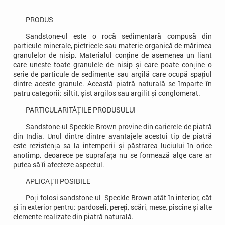
PRODUS
Sandstone-ul este o rocă sedimentară compusă din
particule minerale, pietricele sau materie organică de mărimea
granulelor de nisip. Materialul conține de asemenea un liant
care unește toate granulele de nisip și care poate conține o
serie de particule de sedimente sau argilă care ocupă spațiul
dintre aceste granule. Această piatră naturală se împarte în
patru categorii: siltit, șist argilos sau argilit și conglomerat.
PARTICULARITĂȚILE PRODUSULUI
Sandstone-ul Speckle Brown provine din carierele de piatră
din India. Unul dintre dintre avantajele acestui tip de piatră
este rezistența sa la intemperii și păstrarea luciului în orice
anotimp, deoarece pe suprafața nu se formează alge care ar
putea să îi afecteze aspectul.
APLICAȚII POSIBILE
Poți folosi sandstone-ul Speckle Brown atât în interior, cât
și în exterior pentru: pardoseli, pereți, scări, mese, piscine și alte
elemente realizate din piatră naturală.