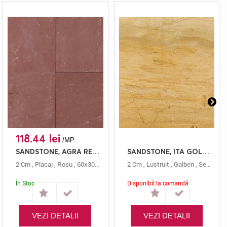
118.44 lei
/MP
SANDSTONE, AGRA RED, PLACAJ, 60X30, 2, NATURAL
SANDSTONE, ITA GOLD, SEMILASTRE, 2, LUSTRUIT
2 Cm
,
Placaj
,
Rosu
,
60x30
,
Altele
,
Natural
2 Cm
,
,
Lustruit
Agra Red
,
Galben
,
Semilastre
În Stoc
Disponibil la comandă
VEZI DETALII
VEZI DETALII