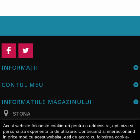
INFORMAŢII
CONTUL MEU
INFORMATIILE MAGAZINULUI
STONA
Contact
0344 255 730 / 0732 334 434
Acest website foloseste cookie-uri pentru a administra, optimiza si
personaliza experienta ta de utilizare. Continuand si interactionand
E-mail:
comenzi@stona.ro
in orice mod cu acest website, esti de acord cu folosirea cookie-