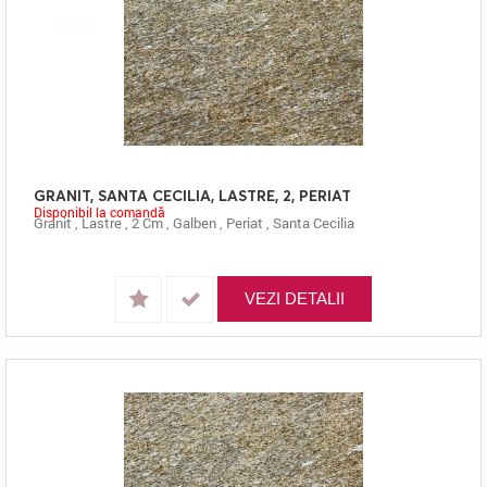
GRANIT, SANTA CECILIA, LASTRE, 2, PERIAT
Disponibil la comandă
Granit
,
Lastre
,
2 Cm
,
Galben
,
Periat
,
Santa Cecilia
VEZI DETALII