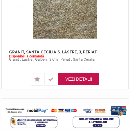
GRANIT, SANTA CECILIA S, LASTRE, 3, PERIAT
Disponibil la comandă
Granit
,
Lastre
,
Galben
,
3 Cm
,
Periat
,
Santa Cecilia
VEZI DETALII