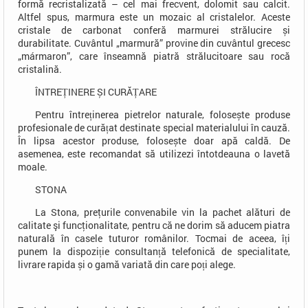
formă recristalizată – cel mai frecvent, dolomit sau calcit.
Altfel spus, marmura este un mozaic al cristalelor. Aceste
cristale de carbonat conferă marmurei strălucire și
durabilitate. Cuvântul „marmură” provine din cuvântul grecesc
„mármaron”, care înseamnă piatră strălucitoare sau rocă
cristalină.
ÎNTREȚINERE ȘI CURĂȚARE
Pentru întreținerea pietrelor naturale, folosește produse
profesionale de curățat destinate special materialului în cauză.
În lipsa acestor produse, folosește doar apă caldă. De
asemenea, este recomandat să utilizezi întotdeauna o lavetă
moale.
STONA
La Stona, preţurile convenabile vin la pachet alături de
calitate şi funcţionalitate, pentru că ne dorim să aducem piatra
naturală în casele tuturor românilor. Tocmai de aceea, îți
punem la dispoziție consultanță telefonică de specialitate,
livrare rapida și o gamă variată din care poți alege.