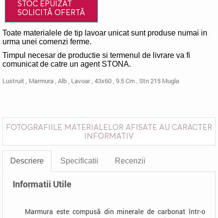
STOC EPUIZAT
SOLICITĂ OFERTĂ
Toate materialele de tip lavoar unicat sunt produse numai in
urma unei comenzi ferme.
Timpul necesar de productie si termenul de livrare va fi
comunicat de catre un agent STONA.
Lustruit
,
Marmura
,
Alb
,
Lavoar
,
43x60
,
9.5 Cm
,
Stn 215 Mugla
FOTOGRAFIILE MATERIALELOR AFISATE AU CARACTER
INFORMATIV
Descriere
Specificatii
Recenzii
Informatii Utile
Marmura este compusă din minerale de carbonat într-o