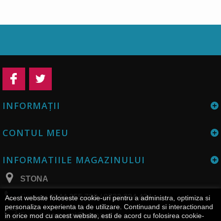
INFORMAŢII
CONTUL MEU
INFORMATIILE MAGAZINULUI
STONA
Contact
0344 255 730 / 0732 334 434
Acest website foloseste cookie-uri pentru a administra, optimiza si
personaliza experienta ta de utilizare. Continuand si interactionand
E-mail:
comenzi@stona.ro
in orice mod cu acest website, esti de acord cu folosirea cookie-