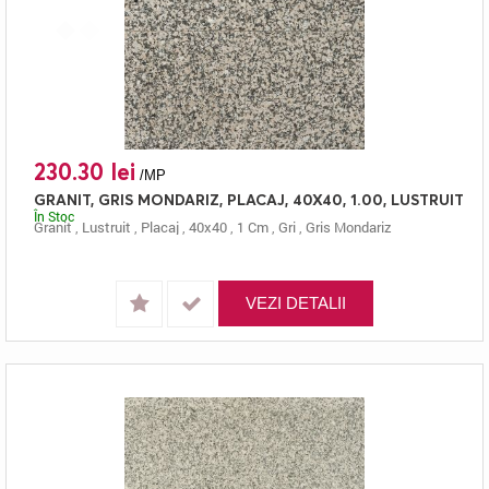
230.30 lei
/MP
GRANIT, GRIS MONDARIZ, PLACAJ, 40X40, 1.00, LUSTRUIT
În Stoc
Granit
,
Lustruit
,
Placaj
,
40x40
,
1 Cm
,
Gri
,
Gris Mondariz
VEZI DETALII