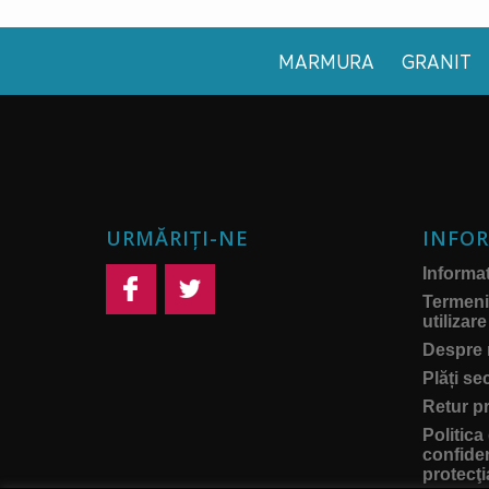
MARMURA
GRANIT
URMĂRIȚI-NE
INFOR
Informati
Termeni 
utilizare
Despre 
Plăți se
Retur p
Politica
confiden
protecţi