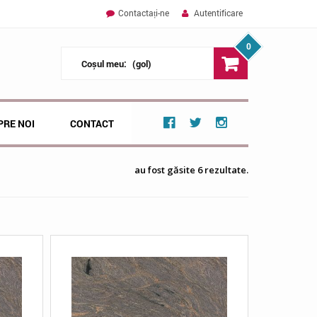
Contactați-ne
Autentificare
0
Coșul meu:
(gol)
PRE NOI
CONTACT
au fost găsite 6 rezultate.