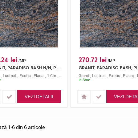
.24 lei
270.72 lei
/MP
/MP
GRANIT, PARADISO BASH N/N, PLACAJ, 61X30.5, 1, LUSTRUIT
,
Lustruit
,
Exotic
,
Placaj
,
1 Cm
,
61x30.5
,
Paradiso Bash
Granit
,
Lustruit
,
Exotic
,
Placaj
,
c
În Stoc
VEZI DETALII
VEZI DETAL
ază 1-6 din 6 articole