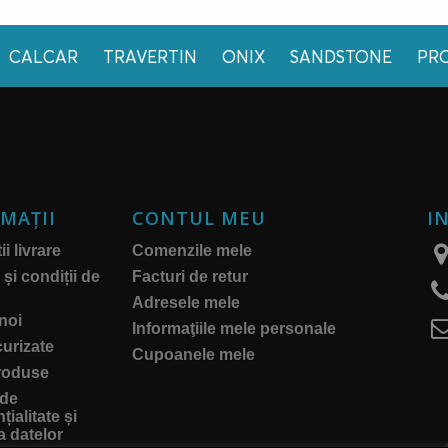
CALCAR
TRAVERTIN
ONIX
SANDSTONE
PR
MAŢII
CONTUL MEU
I
i livrare
Comenzile mele
și condiții de
Facturi de retur
Adresele mele
noi
Informaţiile mele personale
curizate
Cupoanele mele
roduse
 de
țialitate și
a datelor