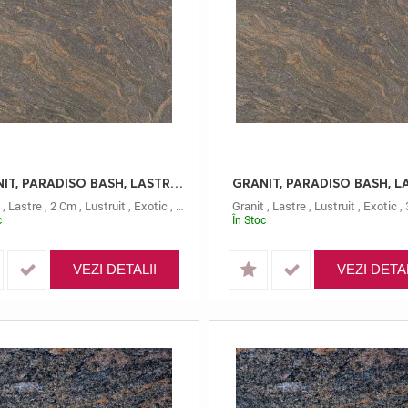
GRANIT, PARADISO BASH, LASTRE, 2, LUSTRUIT
,
Lastre
,
2 Cm
,
Lustruit
,
Exotic
,
Paradiso Bash
Granit
,
Lastre
,
Lustruit
,
Exotic
,
c
În Stoc
VEZI DETALII
VEZI DETAL