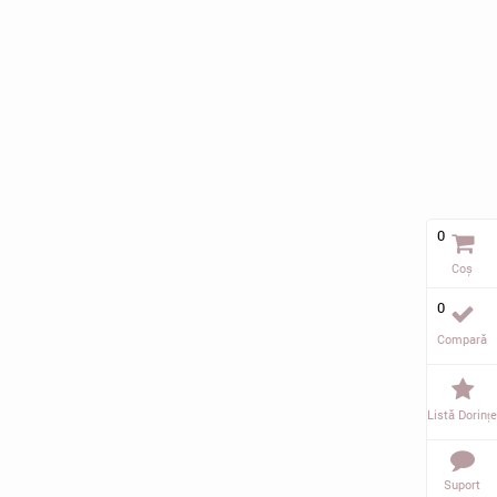
0
Coș
0
Compară
Listă Dorințe
Suport