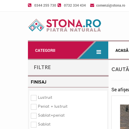
0344 255 730
0732 334 434
comenzi@stona.ro
CATEGORII
ACASĂ
FILTRE
CAUT
FINISAJ
Se afişe
Lustruit
Periat + lustruit
Sablat+periat
Sablat