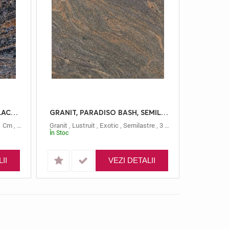
GRANIT, PARADISO BASH, PLACAJ, 61X30.5, 1, LUSTRUIT
GRANIT, PARADISO BASH, SEMILASTRE, 3, LUSTRUIT
1 Cm
,
61x30.5
,
Paradiso Bash
Granit
,
Lustruit
,
Exotic
,
Semilastre
,
3 Cm
,
Paradiso Bash
În Stoc
II
VEZI DETALII