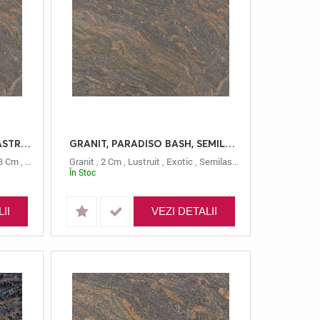
GRANIT, PARADISO BASH, LASTRE, 3, LUSTRUIT
GRANIT, PARADISO BASH, SEMILASTRE, 2, LUSTRUIT
3 Cm
,
Paradiso Bash
Granit
,
2 Cm
,
Lustruit
,
Exotic
,
Semilastre
,
Paradiso Bash
În Stoc
II
VEZI DETALII