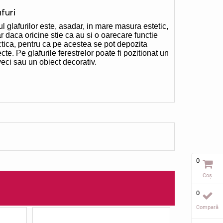
furi
l glafurilor este, asadar, in mare masura estetic,
r daca oricine stie ca au si o oarecare functie
ctica, pentru ca pe acestea se pot depozita
cte. Pe glafurile ferestrelor poate fi pozitionat un
veci sau un obiect decorativ.
0
Coș
0
Compară