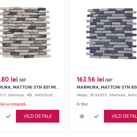
.80 lei
163.56 lei
/MP
/MP
MARMURA, MATTONI STN 851 MIX EMPERADOR, MOZAIC, 30.5X30.5, 0.5, ANTICHIZAT
0.5
attoni
,
Marmura
,
Alb
,
Antichizat
,
Mozaic
,
0.5 Cm
Negru
,
Mattoni
,
30.5x30.5
,
Marmura
,
Antic
ibil la comandă
În Stoc
VEZI DETALII
VEZI DETAL