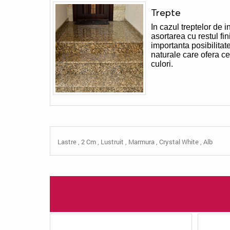
Trepte
In cazul treptelor de i
asortarea cu restul fi
importanta posibilitat
naturale care ofera c
culori.
Lastre
,
2 Cm
,
Lustruit
,
Marmura
,
Crystal White
,
Alb