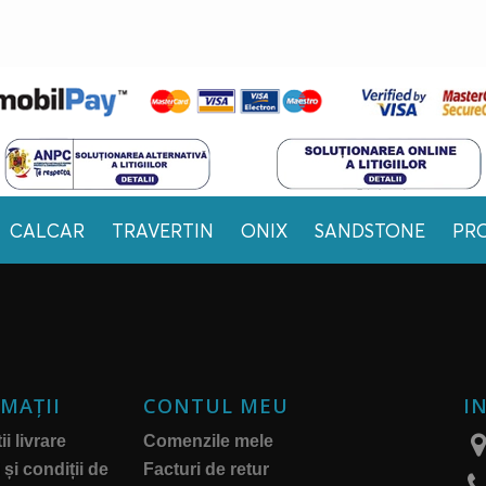
CALCAR
TRAVERTIN
ONIX
SANDSTONE
PR
MAŢII
CONTUL MEU
I
i livrare
Comenzile mele
și condiții de
Facturi de retur