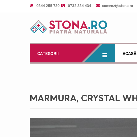
0344 255 730
0732 334 434
comenzi@stona.ro
CATEGORII
ACASĂ
MARMURA, CRYSTAL WHIT