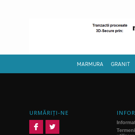
MARMURA
GRANIT
URMĂRIȚI-NE
INFOR
Informati
Termeni 