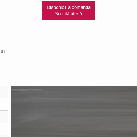
Disponibil la comandă
Solicită ofertă
UIT