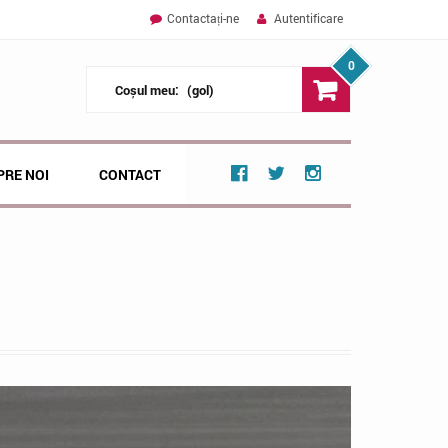
Contactați-ne
Autentificare
0
Coșul meu:
(gol)
PRE NOI
CONTACT