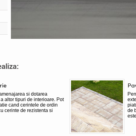
aliza:
rie
Pa
 amenajarea si dotarea
Pent
a altor tipuri de interioare. Pot
exte
tuatie cand cerintele de ordin
piat
cu cerinte de rezistenta si
de b
este