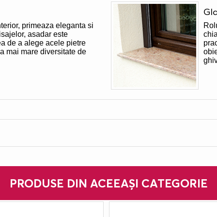
Gla
nterior, primeaza eleganta si
Rolu
nisajelor, asadar este
chia
ea de a alege acele pietre
pra
ea mai mare diversitate de
obie
ghi
PRODUSE DIN ACEEAȘI CATEGORIE