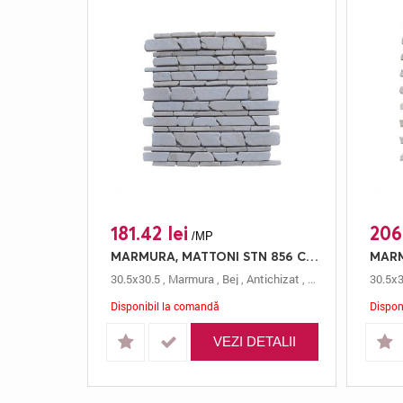
181.42 lei
206
/MP
MARMURA, MATTONI STN 856 CREAM, MOZAIC, 30.5X30.5, 0.5, ANTICHIZAT
30.5x30.5
,
Marmura
,
Bej
,
Antichizat
,
Mozaic
,
0.5 Cm
30.5x3
,
M
Disponibil la comandă
Dispon
VEZI DETALII