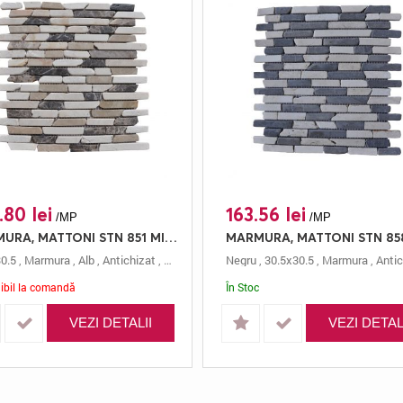
.80 lei
163.56 lei
/MP
/MP
MARMURA, MATTONI STN 851 MIX EMPERADOR, MOZAIC, 30.5X30.5, 0.5, ANTICHIZAT
0.5
attoni
,
Marmura
,
Alb
,
Antichizat
,
Mozaic
,
0.5 Cm
Negru
,
Mattoni
,
30.5x30.5
,
Marmura
,
Antic
ibil la comandă
În Stoc
VEZI DETALII
VEZI DETAL