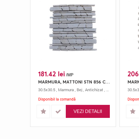
181.42 lei
206
/MP
MARMURA, MATTONI STN 856 CREAM, MOZAIC, 30.5X30.5, 0.5, ANTICHIZAT
30.5x30.5
,
Marmura
,
Bej
,
Antichizat
,
Mozaic
,
0.5 Cm
30.5x3
,
M
Disponibil la comandă
Dispon
VEZI DETALII