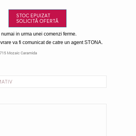
STOC EPUIZAT
SOLICITĂ OFERTĂ
e numai in urma unei comenzi ferme.
livrare va fi comunicat de catre un agent STONA.
 715 Mozaic Caramida
MATIV