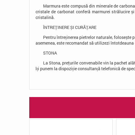
Marmura este compusă din minerale de carbonat în
cristale de carbonat conferă marmurei strălucire ș
cristalină.
ÎNTREȚINERE ȘI CURĂȚARE
Pentru întreținerea pietrelor naturale, folosește
asemenea, este recomandat să utilizezi întotdeauna 
STONA
La Stona, preţurile convenabile vin la pachet ală
îți punem la dispoziție consultanță telefonică de speci