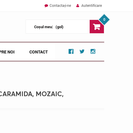
Contactați-ne
Autentificare
0
Coșul meu:
(gol)
PRE NOI
CONTACT
CARAMIDA, MOZAIC,