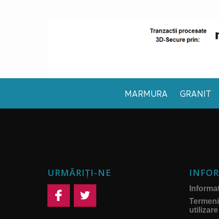
MARMURA
GRANIT
URMĂRIȚI-NE
INFOR
Informati
Termeni 
utilizare