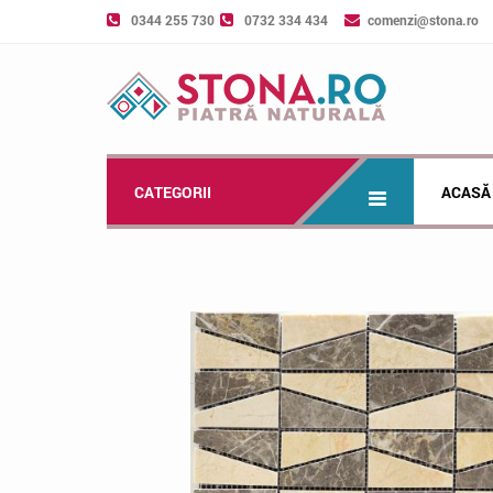
0344 255 730
0732 334 434
comenzi@stona.ro
CATEGORII
ACASĂ