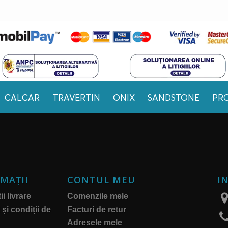
CALCAR
TRAVERTIN
ONIX
SANDSTONE
PR
MAŢII
CONTUL MEU
I
i livrare
Comenzile mele
și condiții de
Facturi de retur
Adresele mele