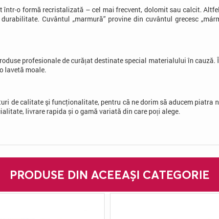
tr-o formă recristalizată – cel mai frecvent, dolomit sau calcit. Altfe
i durabilitate. Cuvântul „marmură” provine din cuvântul grecesc „már
 produse profesionale de curățat destinate special materialului în cauză. 
o lavetă moale.
turi de calitate şi funcţionalitate, pentru că ne dorim să aducem piatra 
alitate, livrare rapida și o gamă variată din care poți alege.
PRODUSE DIN ACEEAȘI CATEGORIE