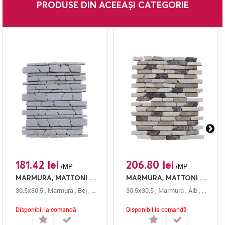
PRODUSE DIN ACEEAȘI CATEGORIE
181.42 lei
206.80 lei
/MP
/MP
MARMURA, MATTONI STN 856 CREAM, MOZAIC, 30.5X30.5, 0.5, ANTICHIZAT
MARMURA, MATTONI STN 851 MIX EMPERADOR, MOZAIC, 30.5X30.5, 0.5, ANTICHIZAT
30.5x30.5
,
Marmura
,
Bej
,
Antichizat
,
Mozaic
30.5x30.5
,
0.5 Cm
,
Marmura
,
Mattoni
,
Alb
,
Antichi
Disponibil la comandă
Disponibil la comandă