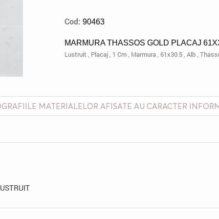
Cod:
90463
MARMURA THASSOS GOLD PLACAJ 61X3
Lustruit
,
Placaj
,
1 Cm
,
Marmura
,
61x30.5
,
Alb
,
Thass
GRAFIILE MATERIALELOR AFISATE AU CARACTER INFOR
LUSTRUIT