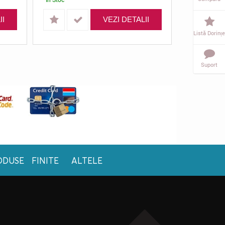
II
VEZI DETALII
Listă Dorințe
Suport
ODUSE FINITE
ALTELE