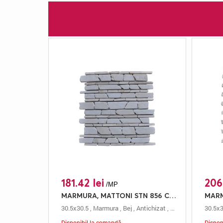
181.42 lei
206
/MP
MARMURA, MATTONI STN 856 CREAM, MOZAIC, 30.5X30.5, 0.5, ANTICHIZAT
30.5x30.5
,
Marmura
,
Bej
,
Antichizat
,
Mozaic
,
0.5 Cm
30.5x3
,
M
Disponibil la comandă
Dispon