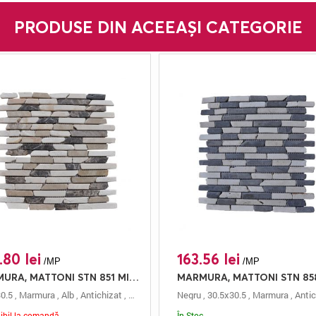
PRODUSE DIN ACEEAȘI CATEGORIE
.80 lei
163.56 lei
/MP
/MP
MARMURA, MATTONI STN 851 MIX EMPERADOR, MOZAIC, 30.5X30.5, 0.5, ANTICHIZAT
0.5
attoni
,
Marmura
,
Alb
,
Antichizat
,
Mozaic
,
0.5 Cm
Negru
,
Mattoni
,
30.5x30.5
,
Marmura
,
Antic
ibil la comandă
În Stoc