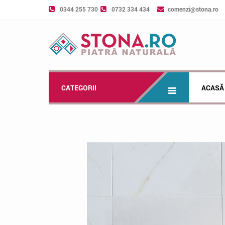
0344 255 730
0732 334 434
comenzi@stona.ro
CATEGORII
ACASĂ