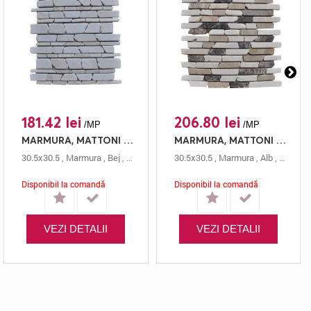
181.42 lei
206.80 lei
/MP
/MP
MARMURA, MATTONI STN 856 CREAM, MOZAIC, 30.5X30.5, 0.5, ANTICHIZAT
MARMURA, MATTONI STN 851 MIX EMPERADOR, MOZAIC, 30.5X30.5, 0.5, ANTICHIZAT
30.5x30.5
,
Marmura
,
Bej
,
Antichizat
,
Mozaic
30.5x30.5
,
0.5 Cm
,
Marmura
,
Mattoni
,
Alb
,
Antichi
Disponibil la comandă
Disponibil la comandă
VEZI DETALII
VEZI DETALII