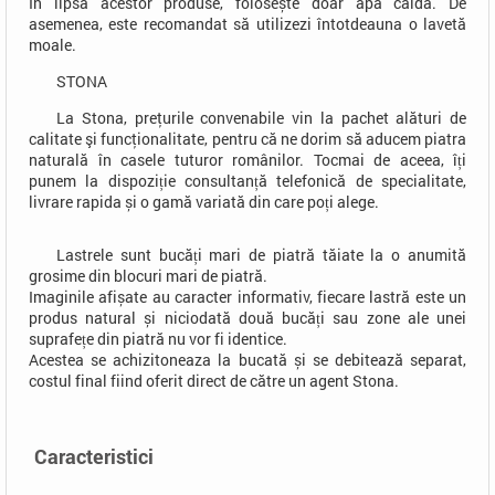
În lipsa acestor produse, folosește doar apă caldă. De
asemenea, este recomandat să utilizezi întotdeauna o lavetă
moale.
STONA
La Stona, preţurile convenabile vin la pachet alături de
calitate şi funcţionalitate, pentru că ne dorim să aducem piatra
naturală în casele tuturor românilor. Tocmai de aceea, îți
punem la dispoziție consultanță telefonică de specialitate,
livrare rapida și o gamă variată din care poți alege.
Lastrele sunt bucăți mari de piatră tăiate la o anumită
grosime din blocuri mari de piatră.
Imaginile afișate au caracter informativ, fiecare lastră este un
produs natural și niciodată două bucăți sau zone ale unei
suprafețe din piatră nu vor fi identice.
Acestea se achizitoneaza la bucată și se debitează separat,
costul final fiind oferit direct de către un agent Stona.
Caracteristici