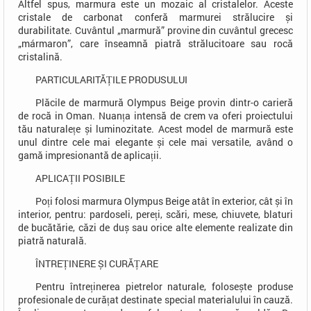
Altfel spus, marmura este un mozaic al cristalelor. Aceste
cristale de carbonat conferă marmurei strălucire și
durabilitate. Cuvântul „marmură” provine din cuvântul grecesc
„mármaron”, care înseamnă piatră strălucitoare sau rocă
cristalină.
PARTICULARITĂȚILE PRODUSULUI
Plăcile de marmură Olympus Beige provin dintr-o carieră
de rocă in Oman. Nuanța intensă de crem va oferi proiectului
tău naturalețe și luminozitate. Acest model de marmură este
unul dintre cele mai elegante și cele mai versatile, având o
gamă impresionantă de aplicații.
APLICAȚII POSIBILE
Poți folosi marmura Olympus Beige atât în exterior, cât și în
interior, pentru: pardoseli, pereți, scări, mese, chiuvete, blaturi
de bucătărie, căzi de duș sau orice alte elemente realizate din
piatră naturală.
ÎNTREȚINERE ȘI CURĂȚARE
Pentru întreținerea pietrelor naturale, folosește produse
profesionale de curățat destinate special materialului în cauză.