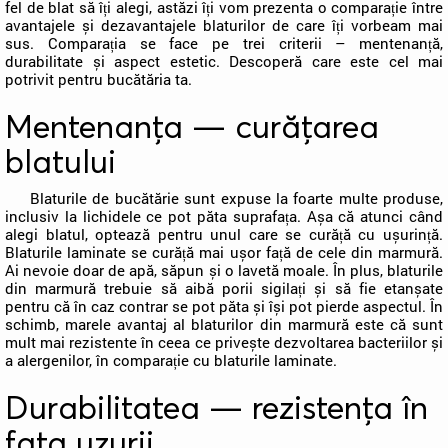
fel de blat să îți alegi, astăzi îți vom prezenta o comparație între
avantajele și dezavantajele blaturilor de care îți vorbeam mai
sus. Comparația se face pe trei criterii – mentenanță,
durabilitate și aspect estetic. Descoperă care este cel mai
potrivit pentru bucătăria ta.
Mentenanța — curățarea
blatului
Blaturile de bucătărie sunt expuse la foarte multe produse,
inclusiv la lichidele ce pot păta suprafața. Așa că atunci când
alegi blatul, optează pentru unul care se curăță cu ușurință.
Blaturile laminate se curăță mai ușor față de cele din marmură.
Ai nevoie doar de apă, săpun și o lavetă moale. În plus, blaturile
din marmură trebuie să aibă porii sigilați și să fie etanșate
pentru că în caz contrar se pot păta și își pot pierde aspectul. În
schimb, marele avantaj al blaturilor din marmură este că sunt
mult mai rezistente în ceea ce privește dezvoltarea bacteriilor și
a alergenilor, în comparație cu blaturile laminate.
Durabilitatea — rezistența în
fața uzurii