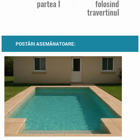
partea I
folosind
travertinul
POSTĂRI ASEMĂNATOARE: