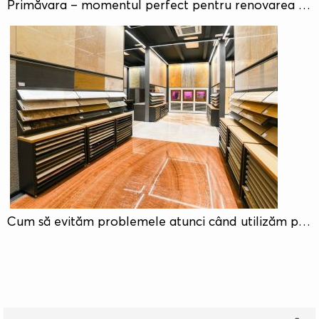
Primăvara – momentul perfect pentru renovarea teraselor, piscinelor și grădinilor
Cum să evităm problemele atunci când utilizăm piatra naturală Partea I