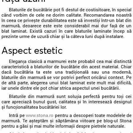
Blaturile de bucătărie pot fi destul de costisitoare, în special
când vorbim de cele ne dorim calitate. Recomandarea noastră
în ceea ce privește durabilitatea este să investiți într-un blat din
marmură, deoarece este este considerabil mai dur față de un
blat laminat. Există cazuri în care blaturile laminate încep să
prezinte urme de uzură chiar și la câteva luni după instalare.
Aspect estetic
Eleganța clasică a marmurei este probabil cea mai distinctă
caracteristică a blaturilor de bucătărie din acest material. Chiar
dacă bucătăria ta este una tradițională sau una modernă,
blaturile din marmură se vor potrivi perfect oricărui context. Pe
de altă parte, alegerea unui blat laminat este mult mai dificilă,
iar unele dintre ele pot chiar strica aspectul unei bucătării.
Blaturile din marmură sunt soluția perfectă pentru toți cei
care apreciază bunul gust, calitatea și în interesează designul
și funcționalitatea bucătăriei lor.
Intră pe
www.stona.ro
pentru a descoperi toate modelele de
marmură. Te așteptăm și săptămâna viitoare pe blog-ul Stona
pentru a găsi și mai multe informații despre pietrele naturale.