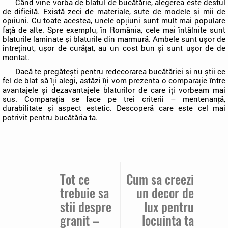
Când vine vorba de blatul de bucătărie, alegerea este destul
de dificilă. Există zeci de materiale, sute de modele și mii de
opțiuni. Cu toate acestea, unele opțiuni sunt mult mai populare
față de alte. Spre exemplu, în România, cele mai întâlnite sunt
blaturile laminate și blaturile din marmură. Ambele sunt ușor de
întreținut, ușor de curățat, au un cost bun și sunt ușor de de
montat.
Dacă te pregătești pentru redecorarea bucătăriei și nu știi ce
fel de blat să îți alegi, astăzi îți vom prezenta o comparație între
avantajele și dezavantajele blaturilor de care îți vorbeam mai
sus. Comparația se face pe trei criterii – mentenanță,
durabilitate și aspect estetic. Descoperă care este cel mai
potrivit pentru bucătăria ta.
Tot ce
Cum sa creezi
trebuie sa
un decor de
stii despre
lux pentru
granit –
locuinta ta