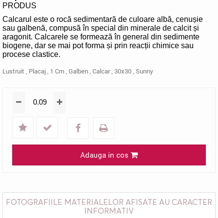
PRODUS
Calcarul este o rocă sedimentară de culoare albă, cenușie
sau galbenă, compusă în special din minerale de calcit și
aragonit. Calcarele se formează în general din sedimente
biogene, dar se mai pot forma și prin reacții chimice sau
procese clastice.
Lustruit
,
Placaj
,
1 Cm
,
Galben
,
Calcar
,
30x30
,
Sunny
Adauga in cos
FOTOGRAFIILE MATERIALELOR AFISATE AU CARACTER
INFORMATIV