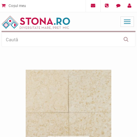
Coșul meu
Mat