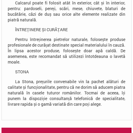
Calcarul poate fi folosit atât în exterior, cât și în interior,
pentru: pardoseli, pereți, scări, mese, chiuvete, blaturi de
bucătărie, căzi de duș sau orice alte elemente realizate din
piatră naturală.
ÎNTREȚINERE ȘI CURĂȚARE
Pentru întreținerea pietrelor naturale, folosește produse
profesionale de curățat destinate special materialului în cauză.
În lipsa acestor produse, folosește doar apă caldă. De
asemenea, este recomandat să utilizezi întotdeauna o lavetă
moale.
STONA
La Stona, prețurile convenabile vin la pachet alături de
calitate și funcționalitate, pentru că ne dorim să aducem piatra
naturală în casele tuturor românilor. Tocmai de aceea, îți
punem la dispoziție consultanță telefonică de specialitate,
livrare rapida și o gamă variată din care poți alege.