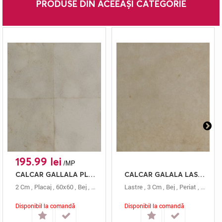
PRODUSE DIN ACEEAȘI CATEGORIE
195.99 lei
/MP
CALCAR GALLALA PLACAJ 60X60 2 BUCIARDAT
CALCAR GALALA LASTRE 3 PERIAT
2 Cm
,
Placaj
,
60x60
,
Bej
,
Calcar
,
Gallala
Lastre
,
Buciardat
,
3 Cm
,
Bej
,
Periat
,
Calcar
Disponibil la comandă
Disponibil la comandă