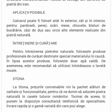
piatră din Iran.
APLICAȚII POSIBILE
Calcarul poate fi folosit atât în exterior, cât și în interior,
pentru: pardoseli, pereți, scări, mese, chiuvete, blaturi de
bucătărie, căzi de duș sau orice alte elemente realizate din
piatră naturală.
ÎNTREȚINERE ȘI CURĂȚARE
Pentru întreținerea pietrelor naturale, folosește produse
profesionale de curățat destinate special materialului în cauză.
În lipsa acestor produse, folosește doar apă caldă. De
asemenea, este recomandat să utilizezi întotdeauna o lavetă
moale.
STONA
La Stona, prețurile convenabile vin la pachet alături de
calitate și funcționalitate, pentru că ne dorim să aducem piatra
naturală în casele tuturor românilor. Tocmai de aceea, îți
punem la dispoziție consultanță telefonică de specialitate,
livrare rapida și o gamă variată din care poți alege.