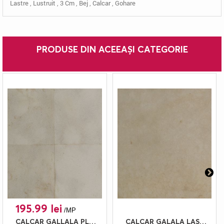
Lastre
,
Lustruit
,
3 Cm
,
Bej
,
Calcar
,
Gohare
PRODUSE DIN ACEEAȘI CATEGORIE
195.99 lei
/MP
CALCAR GALLALA PLACAJ 60X60 2 BUCIARDAT
CALCAR GALALA LASTRE 3 PERIAT