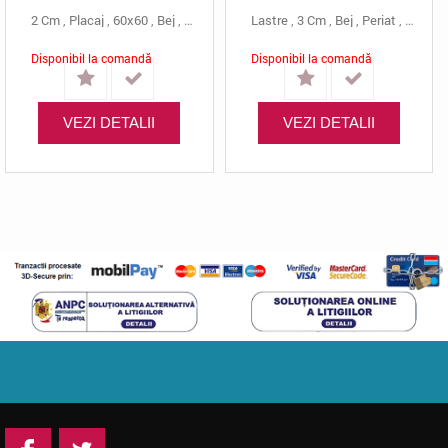
2 Cm
,
Placaj
,
60x60
,
Bej
,
Calcar
,
Gallala
Lastre
,
Buciardat
,
3 Cm
,
Bej
,
Periat
,
Calcar
Disponibil la comandă
Disponibil la comandă
VEZI DETALII
VEZI DETALII