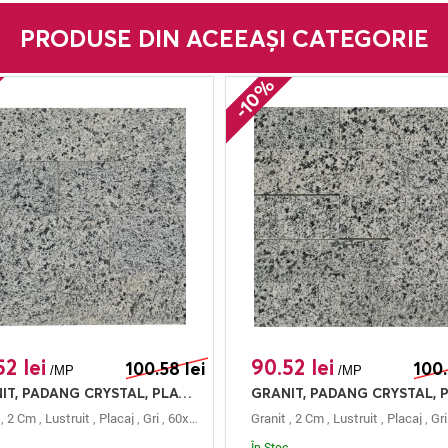
PRODUSE DIN ACEEAȘI CATEGORIE
-10%
2 lei
90.52 lei
100.58 lei
100.
/MP
/MP
GRANIT, PADANG CRYSTAL, PLACAJ, 60X15, 2, LUSTRUIT
20
,
2 Cm
,
Lustruit
,
Placaj
,
Gri
,
60x15
,
Padang Crystal
Granit
,
2 Cm
,
Lustruit
,
Placaj
,
Gri
În Stoc