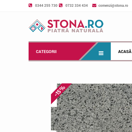
0344 255 730
0732 334 434
comenzi@stona.ro
CATEGORII
ACASĂ
-15%