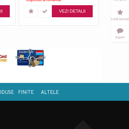
II
VEZI DETALII
Listă Dorințe
Suport
ODUSE FINITE
ALTELE