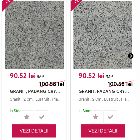
90.52 lei
90.52 lei
/MP
/MP
100.58 lei
100.58 lei
GRANIT, PADANG CRYSTAL, PLACAJ, 60X20, 2, LUSTRUIT
GRANIT, PADANG CRYSTAL, PLACAJ, 60X15, 2, LUSTRUIT
Granit
,
2 Cm
,
Lustruit
,
Placaj
,
Gri
,
Padang Crystal
Granit
,
2 Cm
,
,
60x20
Lustruit
,
Placaj
,
Gri
În Stoc
În Stoc
VEZI DETALII
VEZI DETALII