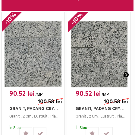
-10%
-10%
90.52 lei
90.52 lei
/MP
/MP
100.58 lei
100.58 lei
GRANIT, PADANG CRYSTAL, PLACAJ, 60X15, 2, LUSTRUIT
GRANIT, PADANG CRYSTAL, PLACAJ, 60X10, 2, LUSTRUIT
Granit
,
2 Cm
,
Lustruit
,
Placaj
,
Gri
,
60x15
Granit
,
Padang Crystal
,
2 Cm
,
Lustruit
,
Placaj
,
Gri
În Stoc
În Stoc