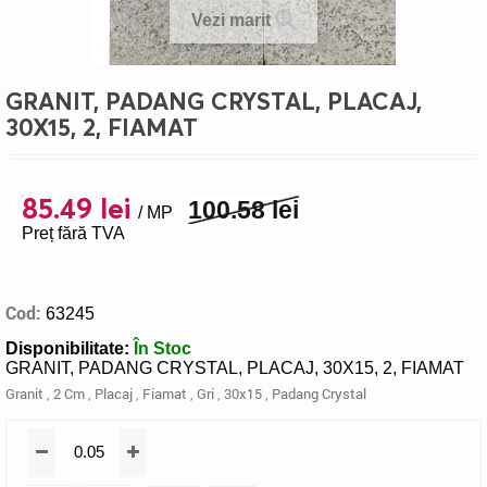
Vezi marit
GRANIT, PADANG CRYSTAL, PLACAJ,
30X15, 2, FIAMAT
85.49 lei
100.58 lei
/ MP
Preț fără TVA
Cod:
63245
Disponibilitate:
În Stoc
GRANIT, PADANG CRYSTAL, PLACAJ, 30X15, 2, FIAMAT
Granit
,
2 Cm
,
Placaj
,
Fiamat
,
Gri
,
30x15
,
Padang Crystal