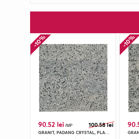
-10%
-10%
90.52 lei
90.5
100.58 lei
/MP
GRANIT, PADANG CRYSTAL, PLACAJ, 60X15, 2, LUSTRUIT