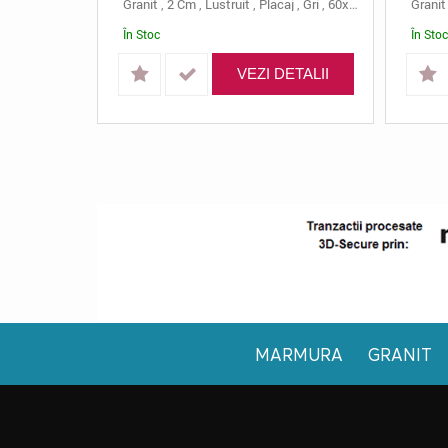
Granit
,
2 Cm
,
Lustruit
,
Placaj
,
Gri
,
60x15
,
Padang Cryst
Granit
În Stoc
În Stoc
VEZI DETALII
MARMURA
GRANIT