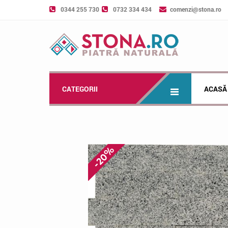
0344 255 730
0732 334 434
comenzi@stona.ro
CATEGORII
ACASĂ
-20%