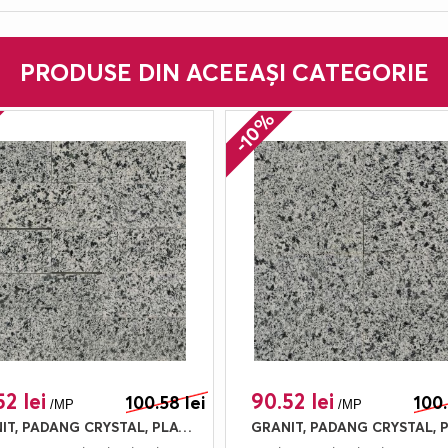
PRODUSE DIN ACEEAȘI CATEGORIE
-10%
2 lei
90.52 lei
100.58 lei
100.
/MP
/MP
GRANIT, PADANG CRYSTAL, PLACAJ, 60X10, 2, LUSTRUIT