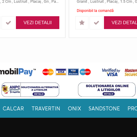
al
,
2 Cm
,
Lustruit
,
Placaj
,
Gri
,
Padang Crystal
Granit
,
60x10
,
Lustruit
,
Placaj
,
1.5 Cm
,
G
Disponibil la comandă
VEZI DETALII
VEZI DETAL
CALCAR
TRAVERTIN
ONIX
SANDSTONE
PR