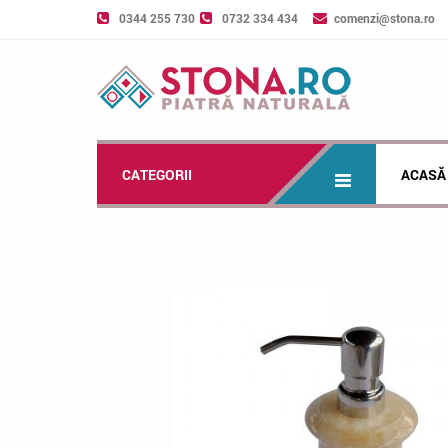
0344 255 730
0732 334 434
comenzi@stona.ro
CATEGORII
ACASĂ