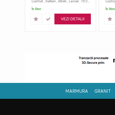
Lustruit
,
Galben
,
Altele
,
Lavoar
,
15 Cm
,
45x45
,
Trivia
Lustru
În Stoc
În Stoc
VEZI DETALII
MARMURA
GRANIT