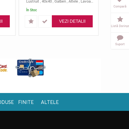
Lustruit
,
40x40
,
Galben
,
Altele
,
Lavoar
,
12 Cm
,
Salus
Lustruit
,
3 
Compară
În Stoc
În Stoc
II
VEZI DETALII
Listă Dorințe
Suport
ODUSE FINITE
ALTELE