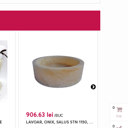
0
906.63 lei
333.70 
/BUC
Coș
E
LAVOAR, ONIX, SALUS STN 1150, 40X40, 12, LUSTRUIT
0