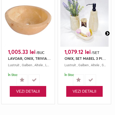
1,005.33 lei
1,079.12 lei
/BUC
/SET
LAVOAR, ONIX, TRIVIA STN 1123, 45X45, 15, LUSTRUIT
ONIX, SET MABEL 3 PIESE, LUSTRUIT
Lustruit
,
Galben
,
Altele
,
Lavoar
,
15 Cm
Lustruit
,
45x45
,
,
Galben
Trivia
,
Altele
,
Set Piatra
În Stoc
În Stoc
VEZI DETALII
VEZI DETALII