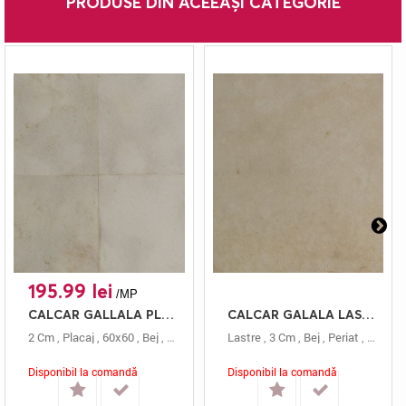
PRODUSE DIN ACEEAȘI CATEGORIE
195.99 lei
/MP
CALCAR GALLALA PLACAJ 60X60 2 BUCIARDAT
CALCAR GALALA LASTRE 3 PERIAT
2 Cm
,
Placaj
,
60x60
,
Bej
,
Calcar
,
Gallala
Lastre
,
Buciardat
,
3 Cm
,
Bej
,
Periat
,
Calcar
Disponibil la comandă
Disponibil la comandă