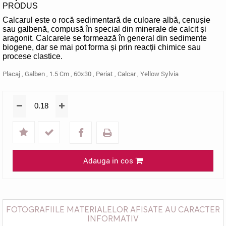
PRODUS
Calcarul este o rocă sedimentară de culoare albă, cenușie
sau galbenă, compusă în special din minerale de calcit și
aragonit. Calcarele se formează în general din sedimente
biogene, dar se mai pot forma și prin reacții chimice sau
procese clastice.
Placaj
,
Galben
,
1.5 Cm
,
60x30
,
Periat
,
Calcar
,
Yellow Sylvia
Adauga in cos
FOTOGRAFIILE MATERIALELOR AFISATE AU CARACTER
INFORMATIV