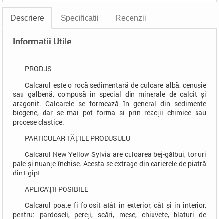
Descriere
Specificatii
Recenzii
Informatii Utile
PRODUS
Calcarul este o rocă sedimentară de culoare albă, cenușie
sau galbenă, compusă în special din minerale de calcit și
aragonit. Calcarele se formează în general din sedimente
biogene, dar se mai pot forma și prin reacții chimice sau
procese clastice.
PARTICULARITĂȚILE PRODUSULUI
Calcarul New Yellow Sylvia are culoarea bej-gălbui, tonuri
pale și nuanțe închise. Acesta se extrage din carierele de piatră
din Egipt.
APLICAȚII POSIBILE
Calcarul poate fi folosit atât în exterior, cât și în interior,
pentru: pardoseli, pereți, scări, mese, chiuvete, blaturi de