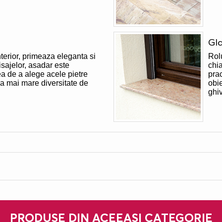
Gla
nterior, primeaza eleganta si
Rolu
nisajelor, asadar este
chia
ea de a alege acele pietre
pra
ea mai mare diversitate de
obie
ghi
PRODUSE DIN ACEEAȘI CATEGORIE