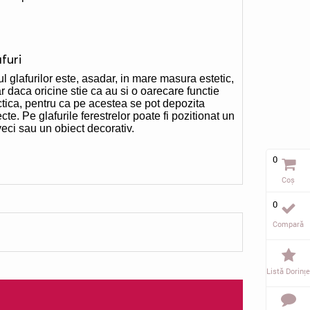
furi
l glafurilor este, asadar, in mare masura estetic,
r daca oricine stie ca au si o oarecare functie
ctica, pentru ca pe acestea se pot depozita
cte. Pe glafurile ferestrelor poate fi pozitionat un
veci sau un obiect decorativ.
0
Coș
0
Compară
Listă Dorințe