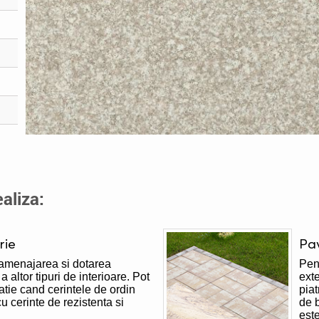
aliza:
rie
Pa
 amenajarea si dotarea
Pent
a altor tipuri de interioare. Pot
exte
tuatie cand cerintele de ordin
piat
cu cerinte de rezistenta si
de b
este