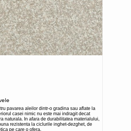
vele
ru pavarea aleilor dintr-o gradina sau aflate la
riorul casei nimic nu este mai indragit decat
ra naturala. In afara de durabilitatea materialului,
una rezistenta la ciclurile inghet-dezghet, de
tica pe care o ofera.