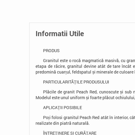
Informatii Utile
PRODUS
Granitul este o rocă magmatică masivă, cu granul
etapa de răcire, granitul devine atât de tare încât
predomină
cuarțul
,
feldspatul
și minerale de culoare 
PARTICULARITĂȚILE PRODUSULUI
Plăcile de granit Peach Red, cunoscute și sub n
Modelul este unul uniform și foarte plăcut ochiulului
APLICAȚII POSIBILE
Poți folosi granitul Peach Red atât în interior, câ
realizate din piatră naturală.
ÎNTREȚINERE ȘI CURĂȚARE