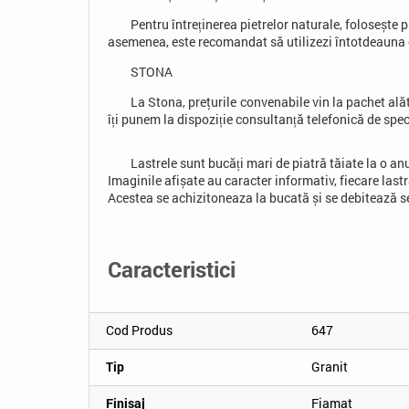
Pentru întreținerea pietrelor naturale, folosește
asemenea, este recomandat să utilizezi întotdeauna 
STONA
La Stona, preţurile convenabile vin la pachet ală
îți punem la dispoziție consultanță telefonică de speci
Lastrele sunt bucăți mari de piatră tăiate la o a
Imaginile afișate au caracter informativ, fiecare last
Acestea se achizitoneaza la bucată și se debitează sep
Caracteristici
Cod Produs
647
Tip
Granit
Finisaj
Fiamat