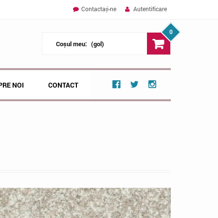
Contactați-ne
Autentificare
0
Coșul meu:
(gol)
PRE NOI
CONTACT