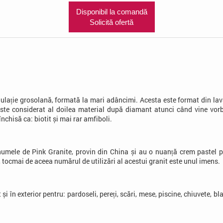
Disponibil la comandă
Solicită ofertă
ație grosolană, formată la mari adâncimi. Acesta este format din lavă c
 este considerat al doilea material după diamant atunci când vine vorb
închisă ca:
biotit
și mai rar
amfiboli
.
umele de Pink Granite, provin din China și au o nuanță crem pastel pe
, tocmai de aceea numărul de utilizări al acestui granit este unul imens.
t și în exterior pentru: pardoseli, pereți, scări, mese, piscine, chiuvete, 