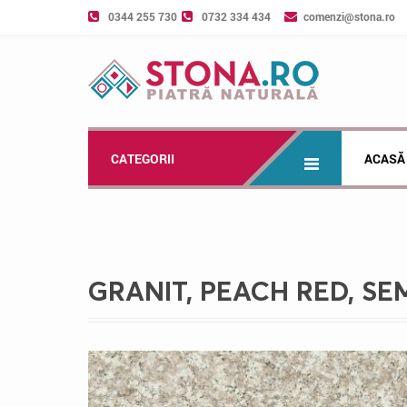
0344 255 730
0732 334 434
comenzi@stona.ro
CATEGORII
ACASĂ
GRANIT, PEACH RED, SEM