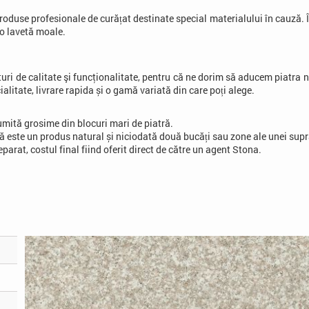
 produse profesionale de curățat destinate special materialului în cauză. 
o lavetă moale.
turi de calitate şi funcţionalitate, pentru că ne dorim să aducem piatra 
alitate, livrare rapida și o gamă variată din care poți alege.
numită grosime din blocuri mari de piatră.
ră este un produs natural și niciodată două bucăți sau zone ale unei supraf
arat, costul final fiind oferit direct de către un agent Stona.