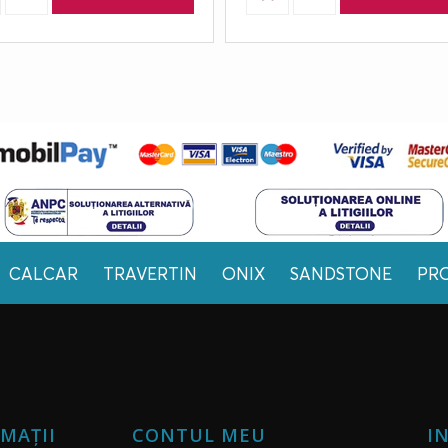
CALCAR
TRAVERTIN
ONIX
SANDSTONE
PR
MAŢII
CONTUL MEU
I