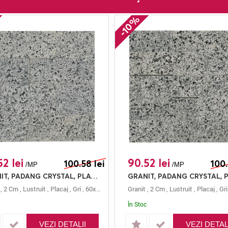
-10%
2 lei
90.52 lei
100.58 lei
100.
/MP
/MP
GRANIT, PADANG CRYSTAL, PLACAJ, 60X15, 2, LUSTRUIT
20
,
2 Cm
,
Lustruit
,
Placaj
,
Gri
,
60x15
,
Padang Crystal
Granit
,
2 Cm
,
Lustruit
,
Placaj
,
Gri
În Stoc
VEZI DETALII
VEZI DETAL