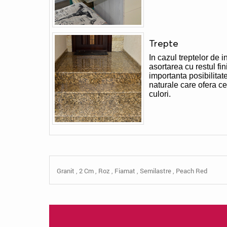
Trepte
In cazul treptelor de i
asortarea cu restul fi
importanta posibilitat
naturale care ofera c
culori.
Granit
,
2 Cm
,
Roz
,
Fiamat
,
Semilastre
,
Peach Red