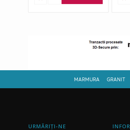
MARMURA
GRANIT
URMĂRIȚI-NE
INFOR