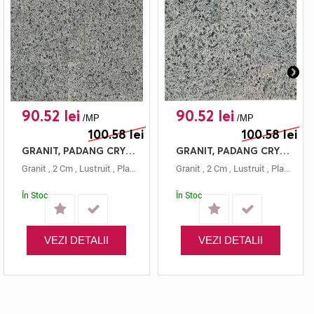
90.52 lei
90.52 lei
/MP
/MP
100.58 lei
100.58 lei
GRANIT, PADANG CRYSTAL, PLACAJ, 60X20, 2, LUSTRUIT
GRANIT, PADANG CRYSTAL, PLACAJ, 60X15, 2, LUSTRUIT
Granit
,
2 Cm
,
Lustruit
,
Placaj
,
Gri
,
Padang Crystal
Granit
,
2 Cm
,
,
60x20
Lustruit
,
Placaj
,
Gri
În Stoc
În Stoc
VEZI DETALII
VEZI DETALII