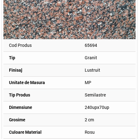
Cod Produs
65694
Tip
Granit
Finisaj
Lustruit
Unitate de Masura
MP
Tip Produs
Semilastre
Dimensiune
240upx70up
Grosime
2 cm
Culoare Material
Rosu