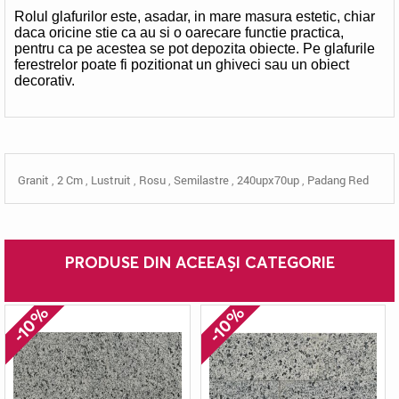
Rolul glafurilor este, asadar, in mare masura estetic, chiar
daca oricine stie ca au si o oarecare functie practica,
pentru ca pe acestea se pot depozita obiecte. Pe glafurile
ferestrelor poate fi pozitionat un ghiveci sau un obiect
decorativ.
Granit
,
2 Cm
,
Lustruit
,
Rosu
,
Semilastre
,
240upx70up
,
Padang Red
PRODUSE DIN ACEEAȘI CATEGORIE
-10%
-10%