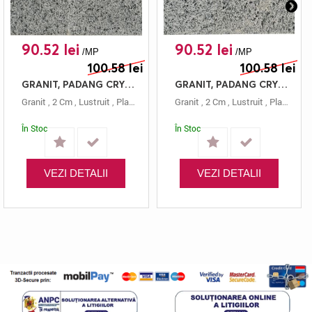
90.52 lei
90.52 lei
/MP
/MP
100.58 lei
100.58 lei
GRANIT, PADANG CRYSTAL, PLACAJ, 60X20, 2, LUSTRUIT
GRANIT, PADANG CRYSTAL, PLACAJ, 60X15, 2, LUSTRUIT
Granit
,
2 Cm
,
Lustruit
,
Placaj
,
Gri
,
Padang Crystal
Granit
,
2 Cm
,
,
60x20
Lustruit
,
Placaj
,
Gri
În Stoc
În Stoc
VEZI DETALII
VEZI DETALII