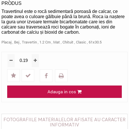
PRODUS
Travertinul este o rocă sedimentară poroasă de calcar, ce
poate avea o culoare gălbuie până la brună. Roca ia naștere
la gura unor izvoare termale bicarbonatate care ies din
calcare sau traversează roci bogate în carbonați, ioni de
carbonat de calciu și bioxid de carbon.
Placaj
,
Bej
,
Travertin
,
1.2 Cm
,
Mat
,
Chituit
,
Clasic
,
61x30.5
Adauga in cos
FOTOGRAFIILE MATERIALELOR AFISATE AU CARACTER
INFORMATIV