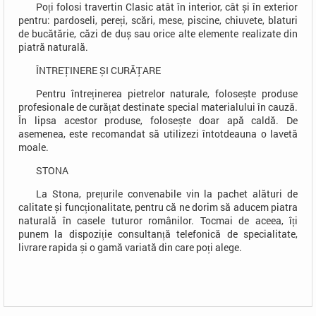
Poți folosi travertin Clasic atât în interior, cât și în exterior
pentru: pardoseli, pereți, scări, mese, piscine, chiuvete, blaturi
de bucătărie, căzi de duș sau orice alte elemente realizate din
piatră naturală.
ÎNTREȚINERE ȘI CURĂȚARE
Pentru întreținerea pietrelor naturale, folosește produse
profesionale de curățat destinate special materialului în cauză.
În lipsa acestor produse, folosește doar apă caldă. De
asemenea, este recomandat să utilizezi întotdeauna o lavetă
moale.
STONA
La Stona, prețurile convenabile vin la pachet alături de
calitate și funcționalitate, pentru că ne dorim să aducem piatra
naturală în casele tuturor românilor. Tocmai de aceea, îți
punem la dispoziție consultanță telefonică de specialitate,
livrare rapida și o gamă variată din care poți alege.