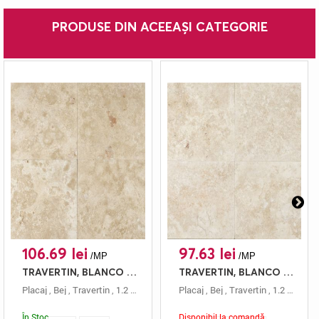
PRODUSE DIN ACEEAȘI CATEGORIE
106.69 lei
97.63 lei
/MP
/MP
TRAVERTIN, BLANCO C/C, PLACAJ, 61X61, 1.2, MAT + CHITUIT
TRAVERTIN, BLANCO C/C, PLACAJ, 61X40.6, 1.2, MAT + CHITUIT
Placaj
,
Bej
,
Travertin
,
1.2 Cm
,
Mat
,
Chituit
Placaj
,
,
61x61
Bej
,
Travertin
,
Blanco
,
1.2 Cm
,
Ma
În Stoc
Disponibil la comandă