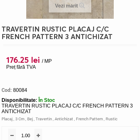
Vezi marit
TRAVERTIN RUSTIC PLACAJ C/C
FRENCH PATTERN 3 ANTICHIZAT
176.25 lei
/ MP
Preț fără TVA
Cod:
80084
Disponibilitate:
În Stoc
TRAVERTIN RUSTIC PLACAJ C/C FRENCH PATTERN 3
ANTICHIZAT
Placaj
,
3 Cm
,
Bej
,
Travertin
,
Antichizat
,
French Pattern
,
Rustic