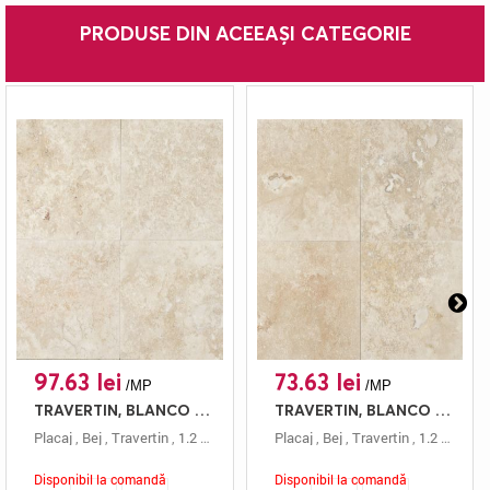
PRODUSE DIN ACEEAȘI CATEGORIE
97.63 lei
73.63 lei
/MP
/MP
TRAVERTIN, BLANCO C/C, PLACAJ, 61X40.6, 1.2, MAT + CHITUIT
TRAVERTIN, BLANCO C/C, PLACAJ, 40.6X40.6, 1.2, MAT + CHITUIT
Placaj
,
Bej
,
Travertin
,
1.2 Cm
,
Mat
,
Chituit
Placaj
,
,
Blanco C/c
Bej
,
Travertin
,
61x40.6
,
1.2 Cm
,
Ma
Disponibil la comandă
Disponibil la comandă