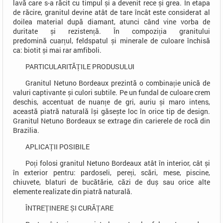
lavă care s-a răcit cu timpul și a devenit rece și grea. În etapa
de răcire, granitul devine atât de tare încât este considerat al
doilea material după diamant, atunci când vine vorba de
duritate și rezistență.
În compoziția granitului
predomină
cuarțul
,
feldspatul
și minerale de culoare închisă
ca:
biotit
și mai rar
amfiboli
.
PARTICULARITĂȚILE PRODUSULUI
Granitul Netuno Bordeaux prezintă o combinație unică de
valuri captivante și culori subtile. Pe un fundal de culoare crem
deschis, accentuat de nuanțe de gri, auriu și maro intens,
această piatră naturală își găsește loc în orice tip de design.
Granitul Netuno Bordeaux se extrage din carierele de rocă din
Brazilia.
APLICAȚII POSIBILE
Poți folosi granitul Netuno Bordeaux atât în interior, cât și
în exterior pentru: pardoseli, pereți, scări, mese, piscine,
chiuvete, blaturi de bucătărie, căzi de duș sau orice alte
elemente realizate din piatră naturală.
ÎNTREȚINERE ȘI CURĂȚARE