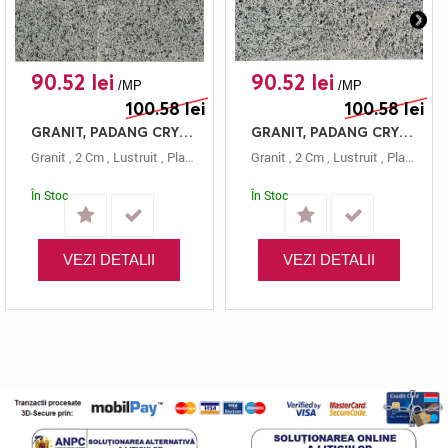
90.52 lei
90.52 lei
/MP
/MP
100.58 lei
100.58 lei
GRANIT, PADANG CRYSTAL, PLACAJ, 60X20, 2, LUSTRUIT
GRANIT, PADANG CRYSTAL, PLACAJ, 60X15, 2, LUSTRUIT
Granit
,
2 Cm
,
Lustruit
,
Placaj
,
Gri
,
Padang Crystal
Granit
,
2 Cm
,
,
60x20
Lustruit
,
Placaj
,
Gri
În Stoc
În Stoc
VEZI DETALII
VEZI DETALII