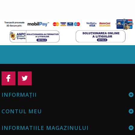
INFORMAŢII
CONTUL MEU
INFORMATIILE MAGAZINULUI