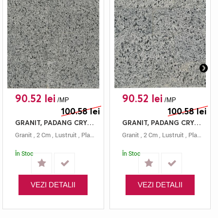
90.52 lei
90.52 lei
/MP
/MP
100.58 lei
100.58 lei
GRANIT, PADANG CRYSTAL, PLACAJ, 60X20, 2, LUSTRUIT
GRANIT, PADANG CRYSTAL, PLACAJ, 60X15, 2, LUSTRUIT
Granit
,
2 Cm
,
Lustruit
,
Placaj
,
Gri
,
Padang Crystal
Granit
,
2 Cm
,
,
60x20
Lustruit
,
Placaj
,
Gri
În Stoc
În Stoc
VEZI DETALII
VEZI DETALII