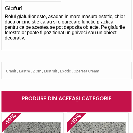
Glafuri
Rolul glafurilor este, asadar, in mare masura estetic, chiar
daca oricine stie ca au si o oarecare functie practica,
pentru ca pe acestea se pot depozita obiecte. Pe glafurile
ferestrelor poate fi pozitionat un ghiveci sau un obiect
decorativ.
Granit
,
Lastre
,
2 Cm
,
Lustruit
,
Exotic
,
Opereta Cream
PRODUSE DIN ACEEAȘI CATEGORIE
-10%
-10%