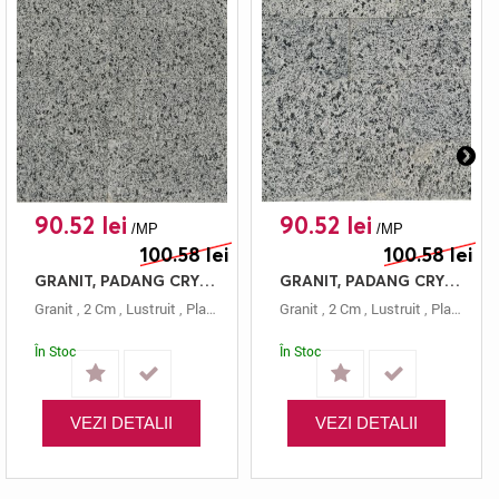
90.52 lei
90.52 lei
/MP
/MP
100.58 lei
100.58 lei
GRANIT, PADANG CRYSTAL, PLACAJ, 60X20, 2, LUSTRUIT
GRANIT, PADANG CRYSTAL, PLACAJ, 60X15, 2, LUSTRUIT
Granit
,
2 Cm
,
Lustruit
,
Placaj
,
Gri
,
Padang Crystal
Granit
,
2 Cm
,
,
60x20
Lustruit
,
Placaj
,
Gri
În Stoc
În Stoc
VEZI DETALII
VEZI DETALII