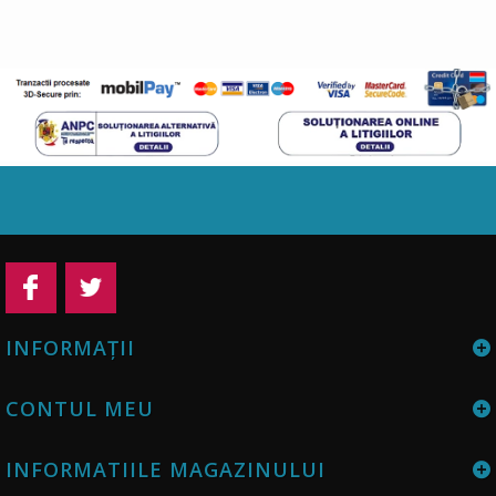
INFORMAŢII
CONTUL MEU
INFORMATIILE MAGAZINULUI